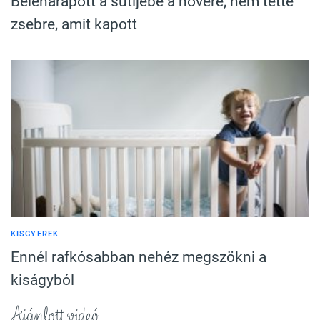
Beleharapott a sütijébe a nővére, nem tette
zsebre, amit kapott
KISGYEREK
Ennél rafkósabban nehéz megszökni a
kiságyból
Ajánlott videó