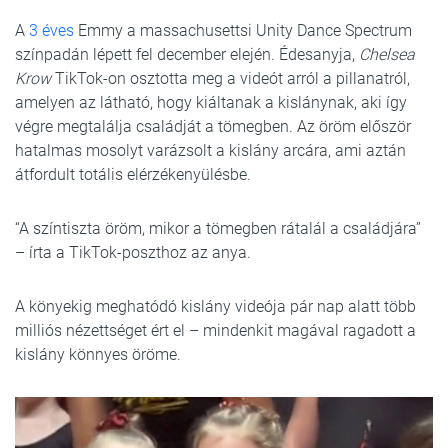
A
3 éves
Emmy a massachusettsi Unity Dance Spectrum
színpadán lépett fel december elején. Édesanyja,
Chelsea
Krow
TikTok-on osztotta meg a videót arról a pillanatról,
amelyen az látható, hogy kiáltanak a kislánynak, aki így
végre megtalálja családját a tömegben. Az öröm először
hatalmas mosolyt varázsolt a kislány arcára, ami aztán
átfordult totális elérzékenyülésbe.
“A színtiszta öröm, mikor a tömegben rátalál a családjára”
– írta a TikTok-poszthoz az anya.
A könyekig meghatódó kislány videója pár nap alatt több
milliós nézettséget ért el – mindenkit magával ragadott a
kislány könnyes öröme.