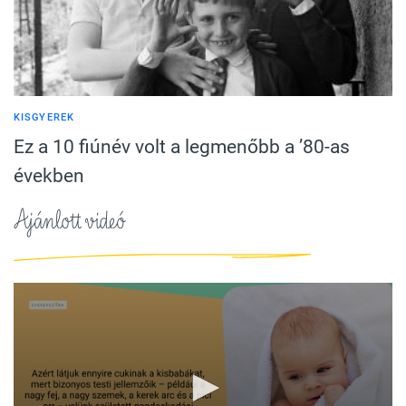
KISGYEREK
Ez a 10 fiúnév volt a legmenőbb a ’80-as
években
Ajánlott videó