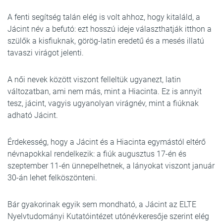
A fenti segítség talán elég is volt ahhoz, hogy kitaláld, a
Jácint név a befutó: ezt hosszú ideje választhatják itthon a
szülők a kisfiuknak, görög-latin eredetű és a mesés illatú
tavaszi virágot jelenti.
A női nevek között viszont felleltük ugyanezt, latin
változatban, ami nem más, mint a Hiacinta. Ez is annyit
tesz, jácint, vagyis ugyanolyan virágnév, mint a fiúknak
adható Jácint.
Érdekesség, hogy a Jácint és a Hiacinta egymástól eltérő
névnapokkal rendelkezik: a fiúk augusztus 17-én és
szeptember 11-én ünnepelhetnek, a lányokat viszont január
30-án lehet felköszönteni.
Bár gyakorinak egyik sem mondható, a Jácint az ELTE
Nyelvtudományi Kutatóintézet utónévkeresője szerint elég