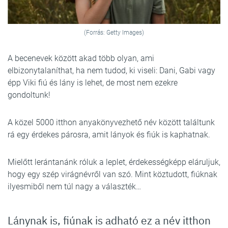
(Forrás: Getty Images)
A becenevek között akad több olyan, ami
elbizonytalaníthat, ha nem tudod, ki viseli: Dani, Gabi vagy
épp Viki fiú és lány is lehet, de most nem ezekre
gondoltunk!
A közel 5000 itthon anyakönyvezhető név között találtunk
rá egy érdekes párosra, amit lányok és fiúk is kaphatnak.
Mielőtt lerántanánk róluk a leplet, érdekességképp eláruljuk,
hogy egy szép virágnévről van szó. Mint köztudott, fiúknak
ilyesmiből nem túl nagy a választék…
Lánynak is, fiúnak is adható ez a név itthon