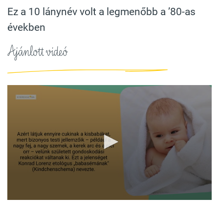
Ez a 10 lánynév volt a legmenőbb a ’80-as
években
Ajánlott videó
0
seconds
of