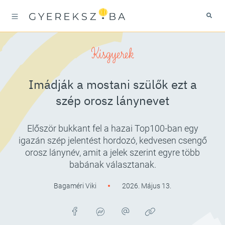
Kisgyerek
Imádják a mostani szülők ezt a
szép orosz lánynevet
Először bukkant fel a hazai Top100-ban egy
igazán szép jelentést hordozó, kedvesen csengő
orosz lánynév, amit a jelek szerint egyre több
babának választanak.
Bagaméri Viki
2026. Május 13.