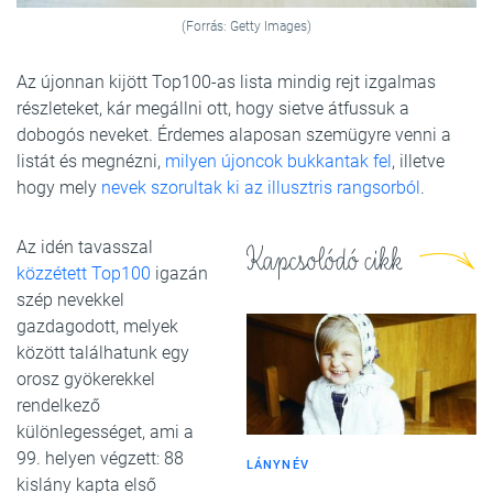
(Forrás: Getty Images)
Az újonnan kijött Top100-as lista mindig rejt izgalmas
részleteket, kár megállni ott, hogy sietve átfussuk a
dobogós neveket. Érdemes alaposan szemügyre venni a
listát és megnézni,
milyen újoncok bukkantak fel
, illetve
hogy mely
nevek szorultak ki az illusztris rangsorból
.
Az idén tavasszal
Kapcsolódó cikk
közzétett Top100
igazán
szép nevekkel
gazdagodott, melyek
között találhatunk egy
orosz gyökerekkel
rendelkező
különlegességet, ami a
99. helyen végzett: 88
LÁNYNÉV
kislány kapta első