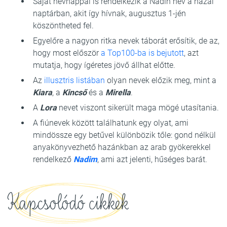
Saját névnappal is rendelkezik a Nadin név a hazai
naptárban, akit így hívnak, augusztus 1-jén
köszöntheted fel.
Egyelőre a nagyon ritka nevek táborát erősítik, de az,
hogy most először
a Top100-ba is bejutott
, azt
mutatja, hogy ígéretes jövő állhat előtte.
Az
illusztris listában
olyan nevek előzik meg, mint a
Kiara
, a
Kincső
és a
Mirella
.
A
Lora
nevet viszont sikerült maga mögé utasítania.
A fiúnevek között találhatunk egy olyat, ami
mindössze egy betűvel különbözik tőle: gond nélkül
anyakönyvezhető hazánkban az arab gyökerekkel
rendelkező
Nadim
, ami azt jelenti, hűséges barát.
Kapcsolódó cikkek