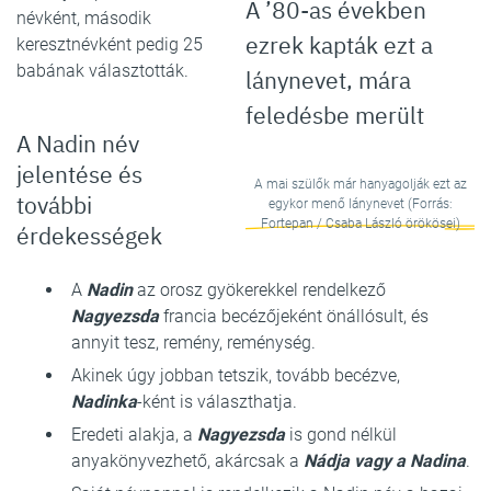
A ’80-as években
névként, második
ezrek kapták ezt a
keresztnévként pedig 25
babának választották.
lánynevet, mára
feledésbe merült
A Nadin név
jelentése és
A mai szülők már hanyagolják ezt az
további
egykor menő lánynevet (Forrás:
Fortepan / Csaba László örökösei)
érdekességek
A
Nadin
az orosz gyökerekkel rendelkező
Nagyezsda
francia becézőjeként önállósult, és
annyit tesz, remény, reménység.
Akinek úgy jobban tetszik, tovább becézve,
Nadinka
-ként is választhatja.
Eredeti alakja, a
Nagyezsda
is gond nélkül
anyakönyvezhető, akárcsak a
Nádja vagy a Nadina
.