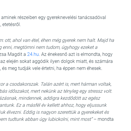
t, aminek részeiben egy gyereknevelési tanácsadóval
 etetésről.
: ott, ahol van étel, éhen még gyerek nem halt. Majd ha
og enni, megtömni nem tudom, úgyhogy ezeket a
úzsa Magdit a
24.hu
. Az énekesnő azt is elmondta, hogy
az elején sokat aggódik ilyen dolgok miatt, és számára
, és meg tudják vele értetni, ha éppen nem éhesek.
or a csodakorszak. Talán azért is, mert hárman voltak,
bás időszakot, mert nekünk az tényleg egy stressz volt.
nkázásnak, mindennek, addigra kezdődött az egész
kantunk. Ez a másfél év kellett ahhoz, hogy eljussunk
juk élvezni. Eddig is nagyon szerettük a gyerekeket és
nem tudtunk abban úgy lubickolni, mint most”
– mondta