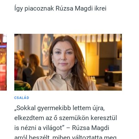
Így piacoznak Rúzsa Magdi ikrei
CSALÁD
„Sokkal gyermekibb lettem újra,
elkezdtem az ő szemükön keresztül
is nézni a világot” – Rúzsa Magdi
arról beszélt, miben változtatta meg