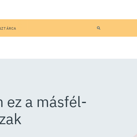
NZTÁRCA
 ez a másfél-
szak