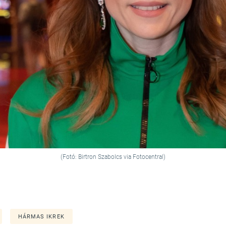
(Fotó: Birtron Szabolcs via Fotocentral)
HÁRMAS IKREK