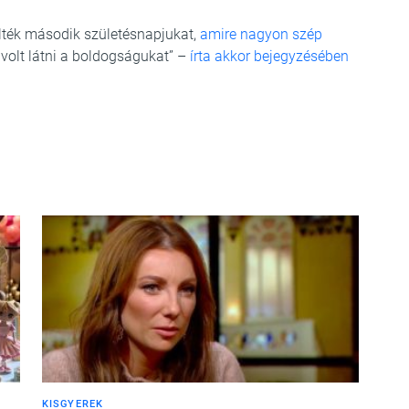
lték második születésnapjukat,
amire nagyon szép
ó volt látni a boldogságukat” –
írta akkor bejegyzésében
KISGYEREK