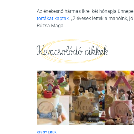
Az énekesnő hármas ikrei két hónapja ünnepe
tortákat kaptak
. „2 évesek lettek a manóink, j
Rúzsa Magdi.
Kapcsolódó cikkek
KISGYEREK