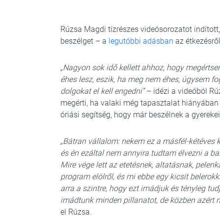
Rúzsa Magdi tízrészes videósorozatot indítot
beszélget – a
legutóbbi adásban
az étkezésről,
„Nagyon sok idő kellett ahhoz, hogy megértsem
éhes lesz, eszik, ha meg nem éhes, úgysem f
dolgokat el kell engedni”
– idézi a videóból R
megérti, ha valaki még tapasztalat hiányában 
óriási segítség, hogy már beszélnek a gyerekei
„Bátran vállalom: nekem ez a másfél-kétéves k
és én ezáltal nem annyira tudtam élvezni a ba
Mire vége lett az etetésnek, altatásnak, pele
program elölről, és mi ebbe egy kicsit belerok
arra a szintre, hogy ezt imádjuk és tényleg tud
imádtunk minden pillanatot, de közben azért 
el Rúzsa.