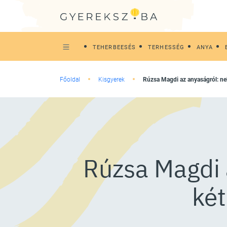
TEHERBEESÉS
TERHESSÉG
ANYA
Főoldal
Kisgyerek
Rúzsa Magdi az anyaságról: n
Rúzsa Magdi 
két