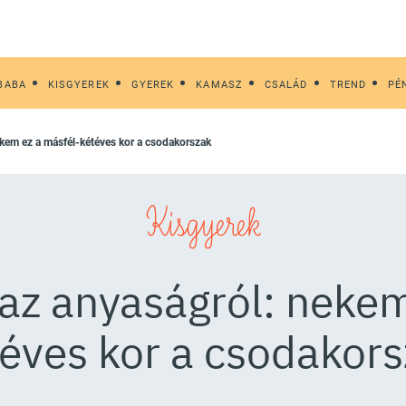
BABA
KISGYEREK
GYEREK
KAMASZ
CSALÁD
TREND
PÉ
ekem ez a másfél-kétéves kor a csodakorszak
Kisgyerek
az anyaságról: nekem
éves kor a csodakor