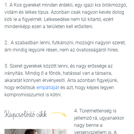
1. A Kos gyereket minden érdekli, egy igazi kis örökmozgó,
vidám és lelkes típus. Azonban csak nagyon kevés dolog
köti le a figyelmét. Lelkesedése nem túl kitartó, ezért
mindenképp ezen a területen kell erősíteni.
2.. A szabadban lenni, futkározni, mozogni nagyon szeret,
ám mindig legyünk résen, nem az óvatosságáról híres.
3. Szeret gyerekek között lenni, és nagy erőssége az
irányítás. Mindig ő a főnök, hatással van a társaira,
akaratát könnyen érvényesíti. Arra azonban figyeljünk,
hogy erősítsük
empátiáját
és azt, hogy képes legyen
kompromisszumot is kötni.
4. Türelmetlenség is
Kapcsolódó cikk
jellemző rá, ugyanakkor
nagy benne a
versenyszellem is. A