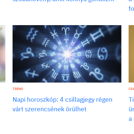
f
TREND
CS
Napi horoszkóp: 4 csillagjegy régen
T
várt szerencsének örülhet
ü
a