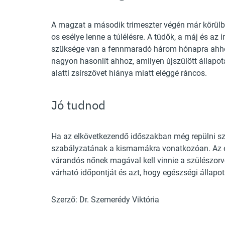
A magzat a második trimeszter végén már körülb
os esélye lenne a túlélésre. A tüdők, a máj és
szüksége van a fennmaradó három hónapra ahhoz,
nagyon hasonlít ahhoz, amilyen újszülött állapot
alatti zsírszövet hiánya miatt eléggé ráncos.
Jó tudnod
Ha az elkövetkezendő időszakban még repülni sze
szabályzatának a kismamákra vonatkozóan. Az e
várandós nőnek magával kell vinnie a szülészorv
várható időpontját és azt, hogy egészségi állapo
Szerző: Dr. Szemerédy Viktória