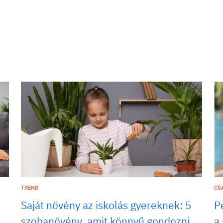
TREND
CS
Saját növény az iskolás gyereknek: 5
P
szobanövény, amit könnyű gondozni
a