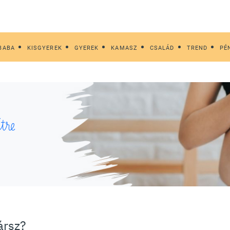
BABA
KISGYEREK
GYEREK
KAMASZ
CSALÁD
TREND
PÉ
tre
ársz?