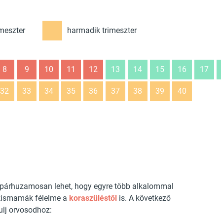
meszter
harmadik trimeszter
8
9
10
11
12
13
14
15
16
17
32
33
34
35
36
37
38
39
40
párhuzamosan lehet, hogy egyre több alkalommal
 kismamák félelme a
koraszüléstől
is. A következő
ulj orvosodhoz: