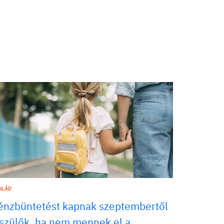
ALÁD
énzbüntetést kapnak szeptembertől
 szülők, ha nem mennek el a