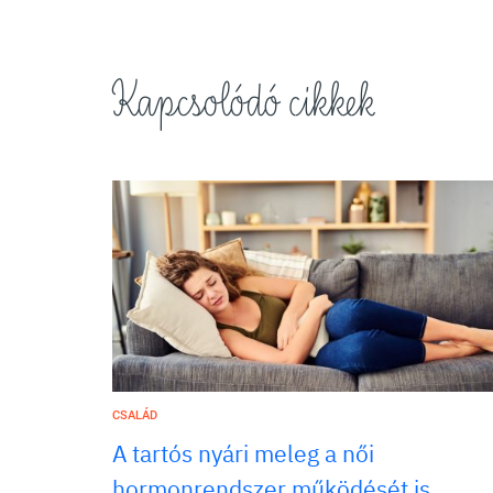
Kapcsolódó cikkek
CSALÁD
A tartós nyári meleg a női
hormonrendszer működését is