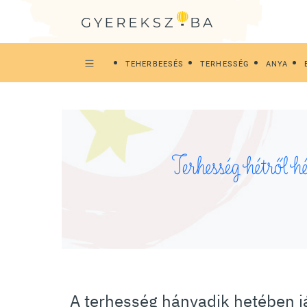
TEHERBEESÉS
TERHESSÉG
ANYA
Terhesség hétről hé
A terhesség hányadik hetében j