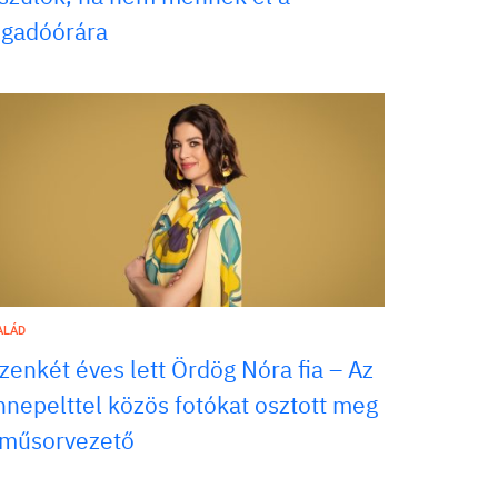
ogadóórára
ALÁD
izenkét éves lett Ördög Nóra fia – Az
nnepelttel közös fotókat osztott meg
 műsorvezető