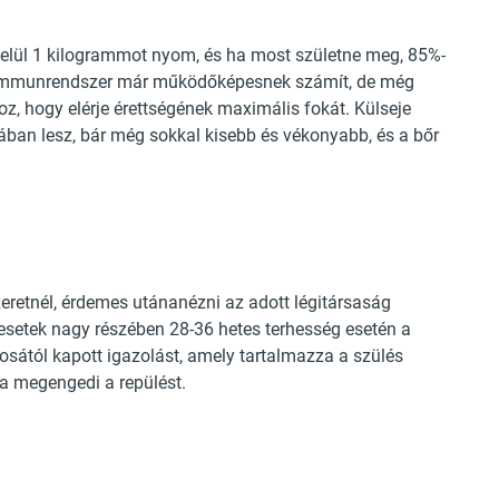
elül 1 kilogrammot nyom, és ha most születne meg, 85%-
 az immunrendszer már működőképesnek számít, de még
 hogy elérje érettségének maximális fokát. Külseje
ában lesz, bár még sokkal kisebb és vékonyabb, és a bőr
retnél, érdemes utánanézni az adott légitársaság
setek nagy részében 28-36 hetes terhesség esetén a
osától kapott igazolást, amely tartalmazza a szülés
ta megengedi a repülést.