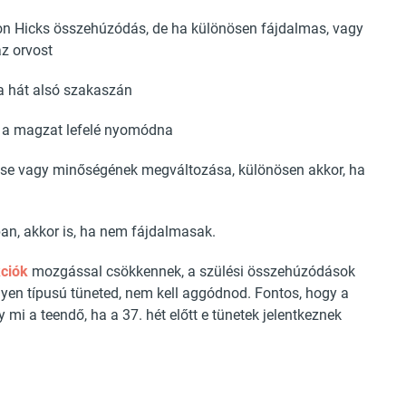
ton Hicks összehúzódás, de ha különösen fájdalmas, vagy
az orvost
a hát alsó szakaszán
a a magzat lefelé nyomódna
ése vagy minőségének megváltozása, különösen akkor, ha
n, akkor is, ha nem fájdalmasak.
kciók
mozgással csökkennek, a szülési összehúzódások
lyen típusú tüneted, nem kell aggódnod. Fontos, hogy a
mi a teendő, ha a 37. hét előtt e tünetek jelentkeznek