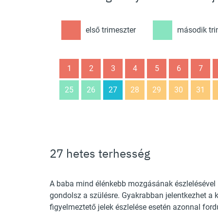
első trimeszter
második tri
1
2
3
4
5
6
7
25
26
27
28
29
30
31
27 hetes terhesség
A baba mind élénkebb mozgásának észlelésével 
gondolsz a szülésre. Gyakrabban jelentkezhet a
figyelmeztető jelek észlelése esetén azonnal ford