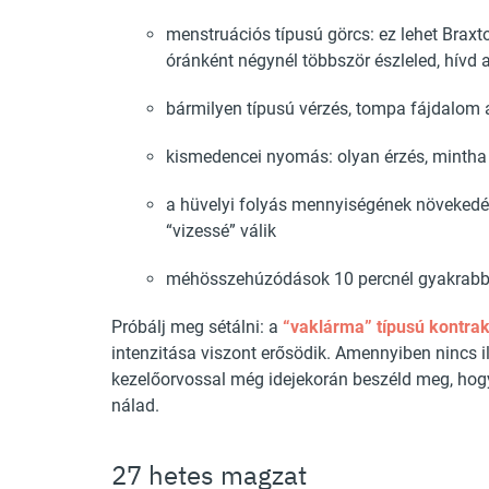
menstruációs típusú görcs: ez lehet Brax
óránként négynél többször észleled, hívd 
bármilyen típusú vérzés, tompa fájdalom 
kismedencei nyomás: olyan érzés, minth
a hüvelyi folyás mennyiségének növeked
“vizessé” válik
méhösszehúzódások 10 percnél gyakrabba
Próbálj meg sétálni: a
“vaklárma” típusú kontra
intenzitása viszont erősödik. Amennyiben nincs i
kezelőorvossal még idejekorán beszéld meg, hogy 
nálad.
27 hetes magzat