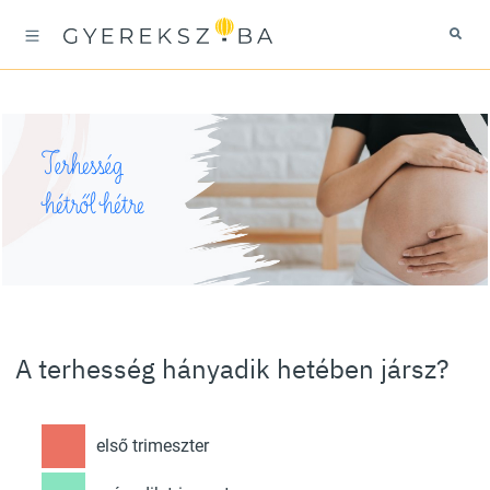
Terhesség
hétről hétre
A terhesség hányadik hetében jársz?
első trimeszter