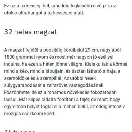
Ez az a terhességi hét, ameddig legkésőbb elvégzik az
utolsó ultrahangot a terhességed alatt.
32 hetes magzat
A magzat fejétől a popsijáig körülbelül 29 cm, nagyjából
1800 grammot nyom és most már nagyon jó eséllyel
indulna, ha ezen a héten jönne világra. Kialakultak a körmei
mind a kéz-, mind a lábujjain, és tisztán látható a haja, a
szemöldöke és a szempillái. Az utóbbi hetek
súlygyarapodását a zsírszövet vastagodásának
köszönhette, de ez a rohamos növekedés fokozatosan
lassul. Már képes oldalra fordítani a fejét, de most, hogy
egyre több helyet foglal el a méhen belül, az eddig intenzív
mozgás csökkenni kezd.