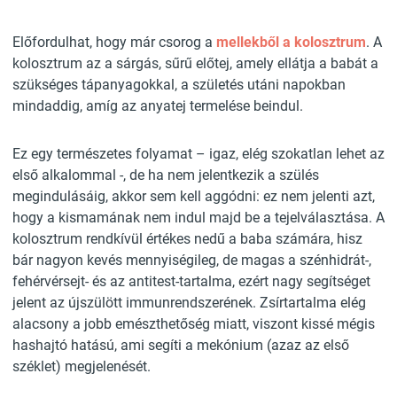
Előfordulhat, hogy már csorog a
mellekből a kolosztrum
. A
kolosztrum az a sárgás, sűrű előtej, amely ellátja a babát a
szükséges tápanyagokkal, a születés utáni napokban
mindaddig, amíg az anyatej termelése beindul.
Ez egy természetes folyamat – igaz, elég szokatlan lehet az
első alkalommal -, de ha nem jelentkezik a szülés
megindulásáig, akkor sem kell aggódni: ez nem jelenti azt,
hogy a kismamának nem indul majd be a tejelválasztása. A
kolosztrum rendkívül értékes nedű a baba számára, hisz
bár nagyon kevés mennyiségileg, de magas a szénhidrát-,
fehérvérsejt- és az antitest-tartalma, ezért nagy segítséget
jelent az újszülött immunrendszerének. Zsírtartalma elég
alacsony a jobb emészthetőség miatt, viszont kissé mégis
hashajtó hatású, ami segíti a mekónium (azaz az első
széklet) megjelenését.