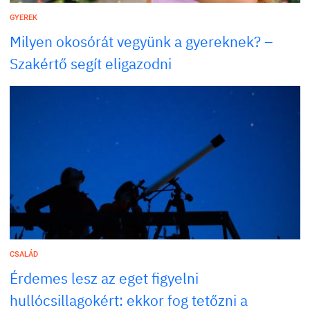
GYEREK
Milyen okosórát vegyünk a gyereknek? –
Szakértő segít eligazodni
CSALÁD
Érdemes lesz az eget figyelni
hullócsillagokért: ekkor fog tetőzni a