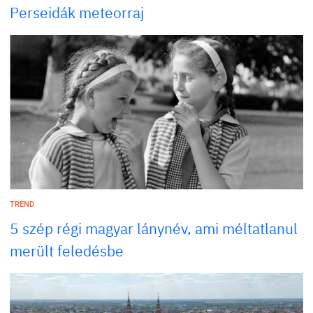
Perseidák meteorraj
TREND
5 szép régi magyar lánynév, ami méltatlanul
merült feledésbe