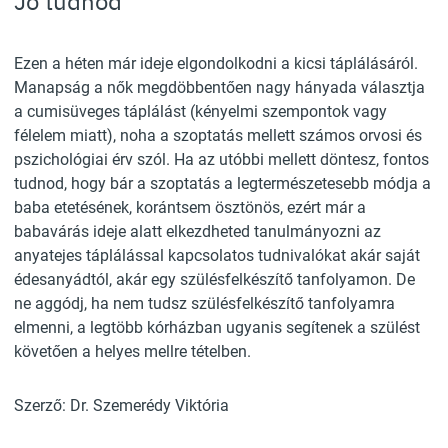
Jó tudnod
Ezen a héten már ideje elgondolkodni a kicsi táplálásáról.
Manapság a nők megdöbbentően nagy hányada választja
a cumisüveges táplálást (kényelmi szempontok vagy
félelem miatt), noha a szoptatás mellett számos orvosi és
pszichológiai érv szól. Ha az utóbbi mellett döntesz, fontos
tudnod, hogy bár a szoptatás a legtermészetesebb módja a
baba etetésének, korántsem ösztönös, ezért már a
babavárás ideje alatt elkezdheted tanulmányozni az
anyatejes táplálással kapcsolatos tudnivalókat akár saját
édesanyádtól, akár egy szülésfelkészítő tanfolyamon. De
ne aggódj, ha nem tudsz szülésfelkészítő tanfolyamra
elmenni, a legtöbb kórházban ugyanis segítenek a szülést
követően a helyes mellre tételben.
Szerző: Dr. Szemerédy Viktória