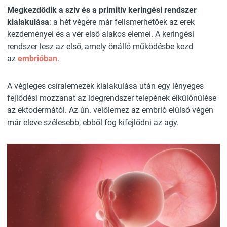
Megkezdődik a szív és a primitív keringési rendszer
kialakulása
: a hét végére már felismerhetőek az erek
kezdeményei és a vér első alakos elemei. A keringési
rendszer lesz az első, amely önálló működésbe kezd
az
embrióban
.
A végleges csíralemezek kialakulása után egy lényeges
fejlődési mozzanat az idegrendszer telepének elkülönülése
az ektodermától. Az ún. velőlemez az embrió elülső végén
már eleve szélesebb, ebből fog kifejlődni az agy.