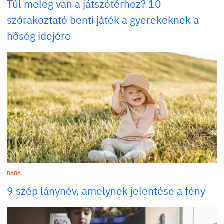
Túl meleg van a játszótérhez? 10
szórakoztató benti játék a gyerekeknek a
hőség idejére
BABA
9 szép lánynév, amelynek jelentése a fény