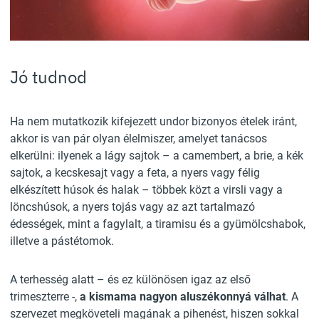
Jó tudnod
Ha nem mutatkozik kifejezett undor bizonyos ételek iránt,
akkor is van pár olyan élelmiszer, amelyet tanácsos
elkerülni: ilyenek a lágy sajtok – a camembert, a brie, a kék
sajtok, a kecskesajt vagy a feta, a nyers vagy félig
elkészített húsok és halak – többek közt a virsli vagy a
löncshúsok, a nyers tojás vagy az azt tartalmazó
édességek, mint a fagylalt, a tiramisu és a gyümölcshabok,
illetve a pástétomok.
A terhesség alatt – és ez különösen igaz az első
trimeszterre -,
a kismama nagyon aluszékonnyá válhat
. A
szervezet megköveteli magának a pihenést, hiszen sokkal