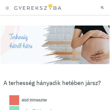
Terhesség
hétről hétre
A terhesség hányadik hetében jársz?
első trimeszter