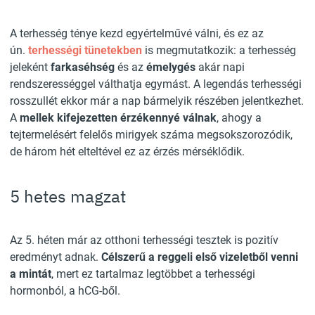
A terhesség ténye kezd egyértelművé válni, és ez az
ún.
terhességi tünetekben
is megmutatkozik: a terhesség
jeleként
farkaséhség
és az
émelygés
akár napi
rendszerességgel válthatja egymást. A legendás terhességi
rosszullét ekkor már a nap bármelyik részében jelentkezhet.
A
mellek kifejezetten érzékennyé válnak
, ahogy a
tejtermelésért felelős mirigyek száma megsokszorozódik,
de három hét elteltével ez az érzés mérséklődik.
5 hetes magzat
Az 5. héten már az otthoni terhességi tesztek is pozitív
eredményt adnak.
Célszerű a reggeli első vizeletből venni
a mintát
, mert ez tartalmaz legtöbbet a terhességi
hormonból, a hCG-ből.