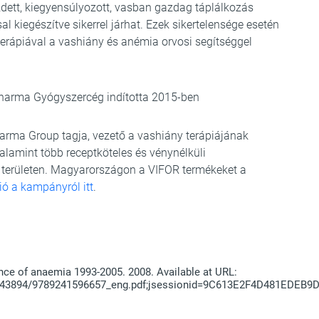
zdett, kiegyensúlyozott, vasban gazdag táplálkozás
 kiegészítve sikerrel járhat. Ezek sikertelensége esetén
sterápiával a vashiány és anémia orvosi segítséggel
harma Gyógyszercég indította 2015-ben
arma Group tagja, vezető a vashiány terápiájának
alamint több receptköteles és vénynélküli
 területen. Magyarországon a VIFOR termékeket a
ó a kampányról itt
.
nce of anaemia 1993-2005. 2008. Available at URL:
0665/43894/9789241596657_eng.pdf;jsessionid=9C613E2F4D481EDE