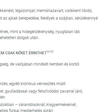
ökkenést, légszomjat, memóriazavart, csökkent libidó,
nt az ajkak berepedése, fekélyek a szájban, sérülékennyé
etnek, mint a hidegérzékenység, nyugtalan láb
ehetetlen dolgok után.
11-17
NEM CSAK NŐKET ÉRINTHET
egség, de valójában mindkét nemben és kortól
rzés, egyéb krónikus vérvesztés miatt
el, gyulladással vagy felszívódási zavarral járó,
tén
szokban – várandósoknál, kisgyermekeknél,
eljes fizikai megterhelés során