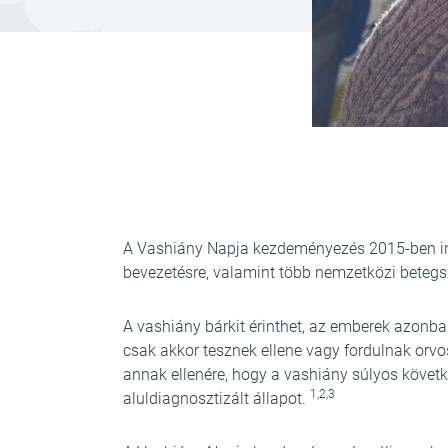
A Vashiány Napja kezdeményezés 2015-ben ind
bevezetésre, valamint több nemzetközi betegs
A vashiány bárkit érinthet, az emberek azonban
csak akkor tesznek ellene vagy fordulnak orv
annak ellenére, hogy a vashiány súlyos követk
1,2,3
aluldiagnosztizált állapot.