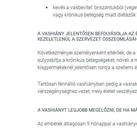
kevés a vasbevitel: önszántukból (vege
vagy krónikus betegség miatt diétázók
A VASHIÁNY JELENTŐSEN BEFOLYÁSOLJA AZ 
KEZELETLENÜL A SZERVEZET ÖSSZEOMLÁSÁ
Következményei személyenként eltérőek, de 
súlyosbítja a krónikus betegségeket, növeli 
kisgyermekeknél jelentősen rontja a szellemi é
Tartósan fennálló vashiányban pedig a vasrak
vérszegénységhez vezet, mely életet veszélyez
A VASHIÁNYT LEGJOBB MEGELŐZNI, DE HA MÁR
Az emberek átlagosan 9 hónappal a vashiányo