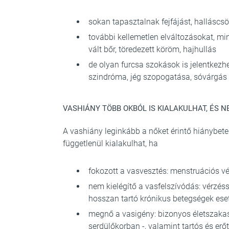
sokan tapasztalnak fejfájást, halláscs
további kellemetlen elváltozásokat, mi
vált bőr, töredezett köröm, hajhullás
de olyan furcsa szokások is jelentkezh
szindróma, jég szopogatása, sóvárgás 
VASHIÁNY TÖBB OKBÓL IS KIALAKULHAT, ÉS 
A vashiány leginkább a nőket érintő hiánybet
függetlenül kialakulhat, ha
fokozott a vasvesztés: menstruációs vé
nem kielégítő a vasfelszívódás: vérzéss
hosszan tartó krónikus betegségek ese
megnő a vasigény: bizonyos életszaka
serdülőkorban -, valamint tartós és erőt