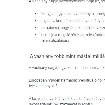
A Vashiány Napja kezdeményezés célja az, h
felhívja a figyelmet a vashiányra, ame
segítse a korai felimerést a vashiányra 
bemutassa, hogy kik a különösen veszé
kiemelje a megelőzés és kezelés font
minimalizálására
A vashiány több mint másfél milliá
A vashiány nagyon gyakori, minden harmadik e
Európában minden harmadik menstruáló nő, né
5
fele vashiányos.
A kezeletlen vashiányból kialakuló vashiányo
lakosságának 2-4 százalékát is érinti.6