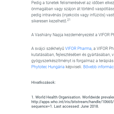
Pedig a tünetek felismerésével az időben elke
önmagában vagy szájon át történő vaspótlással
pedig intravénás (injekciós vagy infúziós) va
21
sikeresen kezelhető.
A Vashiány Napja kezdeményezést a VIFOR P
A svájci székhelyű
VIFOR Pharma
, a VIFOR Ph
kutatásában, fejlesztésében és gyártásában, v
gyógyszerkészítményt is forgalmaz a terápiás
Phytotec Hungária
képviseli.
Bővebb informáci
Hivatkozások:
1. World Health Organisation. Worldwide prevale
http://apps.who.int/iris/bitstream/handle/1
sequence=1. Last accessed: June 2018.