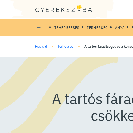
TEHERBEESÉS
TERHESSÉG
ANYA
Főoldal
Terhesség
A tartós fáradtságot és a kon
A tartós fár
csökke