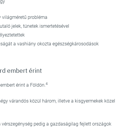
ogy
ly világméretű probléma
utaló jelek, tünetek ismertetésével
lyeztetettek
osságát a vashiány okozta egészségkárosodások
rd embert érint
4
mbert érint a Földön.
gy várandós közül három, illetve a kisgyermekek közel
s vérszegénység pedig a gazdaságilag fejlett országok