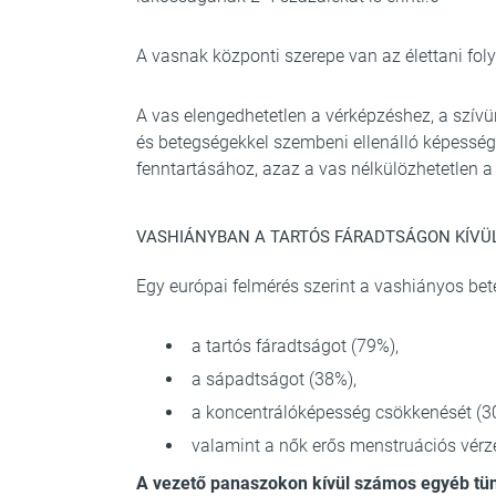
A vasnak központi szerepe van az élettani fo
A vas elengedhetetlen a vérképzéshez, a szív
és betegségekkel szembeni ellenálló képességü
fenntartásához, azaz a vas nélkülözhetetlen 
VASHIÁNYBAN A TARTÓS FÁRADTSÁGON KÍVÜ
Egy európai felmérés szerint a vashiányos bete
a tartós fáradtságot (79%),
a sápadtságot (38%),
a koncentrálóképesség csökkenését (3
valamint a nők erős menstruációs vér
A vezető panaszokon kívül számos egyéb tüne