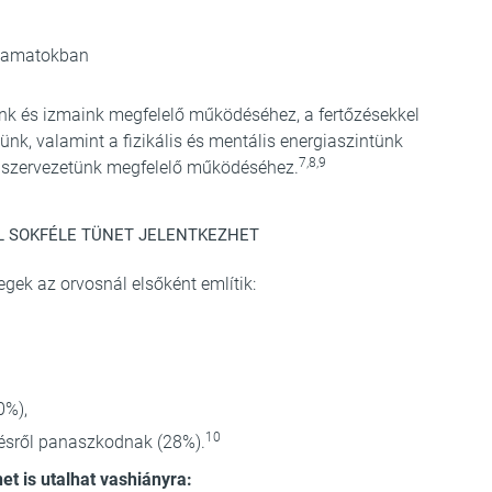
lyamatokban
ünk és izmaink megfelelő működéséhez, a fertőzésekkel
nk, valamint a fizikális és mentális energiaszintünk
7,8,9
a szervezetünk megfelelő működéséhez.
L SOKFÉLE TÜNET JELENTKEZHET
gek az orvosnál elsőként említik:
0%),
10
zésről panaszkodnak (28%).
t is utalhat vashiányra: