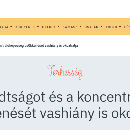
BABA
KISGYEREK
GYEREK
KAMASZ
CSALÁD
TREND
PÉ
centrálóképesség csökkenését vashiány is okozhatja
Terhesség
adtságot és a koncen
nését vashiány is ok