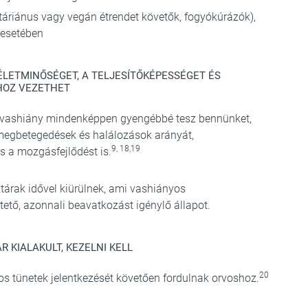
táriánus vagy vegán étrendet követők, fogyókúrázók),
 esetében
ÉLETMINŐSÉGET, A TELJESÍTŐKÉPESSÉGET ÉS
HOZ VEZETHET
a vashiány mindenképpen gyengébbé tesz bennünket,
a megbetegedések és halálozások arányát,
9, 18,19
s a mozgásfejlődést is.
tárak idővel kiürülnek, ami vashiányos
tető, azonnali beavatkozást igénylő állapot.
 KIALAKULT, KEZELNI KELL
20
s tünetek jelentkezését követően fordulnak orvoshoz.