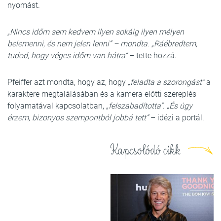
nyomást.
„Nincs időm sem kedvem ilyen sokáig ilyen mélyen
belemenni, és nem jelen lenni” – mondta. „Ráébredtem,
tudod, hogy véges időm van hátra”
– tette hozzá.
Pfeiffer azt mondta, hogy az, hogy
„feladta a szorongást”
a
karaktere megtalálásában és a kamera előtti szereplés
folyamatával kapcsolatban,
„felszabadította”
.
„És úgy
érzem, bizonyos szempontból jobbá tett”
– idézi a portál.
Kapcsolódó cikk