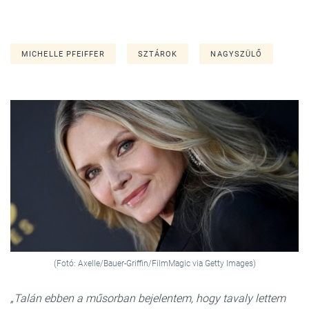
MICHELLE PFEIFFER
SZTÁROK
NAGYSZÜLŐ
(Fotó: Axelle/Bauer-Griffin/FilmMagic via Getty Images)
„Talán ebben a műsorban bejelentem, hogy tavaly lettem