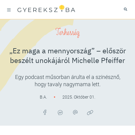
Terhesség
„Ez maga a mennyország” – először
beszélt unokájáról Michelle Pfeiffer
Egy podcast műsorban árulta el a színésznő,
hogy tavaly nagymama lett.
B.A.
2025. Október 01.