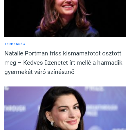
TERHESSÉG
Natalie Portman friss kismamafotót osztott
meg – Kedves üzenetet írt mellé a harmadik
gyermekét váró színésznő