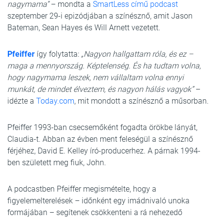
nagymama”
– mondta a
SmartLess című podcast
szeptember 29-i epizódjában a színésznő, amit Jason
Bateman, Sean Hayes és Will Arnett vezetett.
Pfeiffer
így folytatta:
„Nagyon hallgattam róla, és ez –
maga a mennyország. Képtelenség. És ha tudtam volna,
hogy nagymama leszek, nem vállaltam volna ennyi
munkát, de mindet élveztem, és nagyon hálás vagyok”
–
idézte a
Today.com
, mit mondott a színésznő a műsorban.
Pfeiffer 1993-ban csecsemőként fogadta örökbe lányát,
Claudia-t. Abban az évben ment feleségül a színésznő
férjéhez, David E. Kelley író-producerhez. A párnak 1994-
ben született meg fiuk, John.
A podcastben Pfeiffer megismételte, hogy a
figyelemelterelések – időnként egy imádnivaló unoka
formájában – segítenek csökkenteni a rá nehezedő