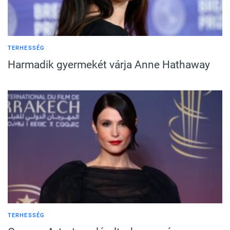
TERHESSÉG
Harmadik gyermekét várja Anne Hathaway
TERHESSÉG