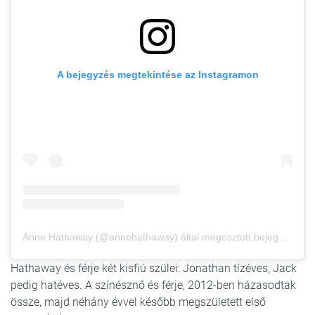
A bejegyzés megtekintése az Instagramon
Anne Hathaway (@annehathaway) által megosztott bejegyzés
Hathaway és férje két kisfiú szülei: Jonathan tízéves, Jack
pedig hatéves. A színésznő és férje, 2012-ben házasodtak
össze, majd néhány évvel később megszületett első