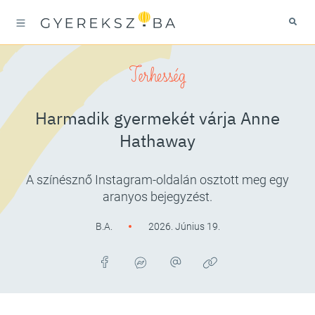
Terhesség
Harmadik gyermekét várja Anne
Hathaway
A színésznő Instagram-oldalán osztott meg egy
aranyos bejegyzést.
B.A.
2026. Június 19.