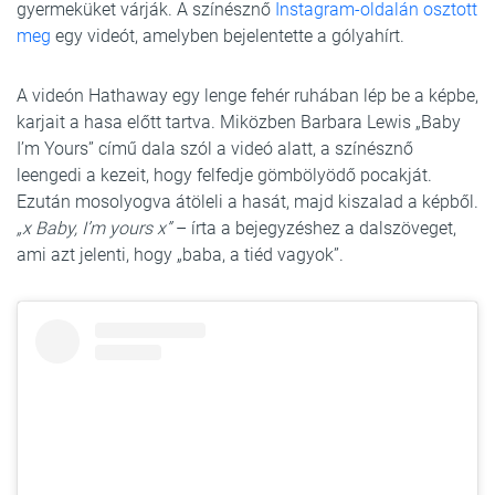
gyermeküket várják. A színésznő
Instagram-oldalán osztott
meg
egy videót, amelyben bejelentette a gólyahírt.
A videón Hathaway egy lenge fehér ruhában lép be a képbe,
karjait a hasa előtt tartva. Miközben Barbara Lewis „Baby
I’m Yours” című dala szól a videó alatt, a színésznő
leengedi a kezeit, hogy felfedje gömbölyödő pocakját.
Ezután mosolyogva átöleli a hasát, majd kiszalad a képből.
„x Baby, I’m yours x”
– írta a bejegyzéshez a dalszöveget,
ami azt jelenti, hogy „baba, a tiéd vagyok”.