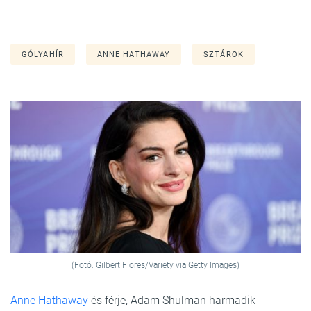
GÓLYAHÍR
ANNE HATHAWAY
SZTÁROK
(Fotó: Gilbert Flores/Variety via Getty Images)
Anne Hathaway
és férje, Adam Shulman harmadik