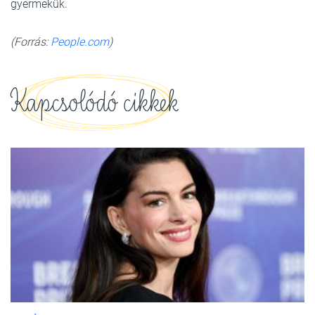
gyermekük.
(Forrás:
People.com
)
Kapcsolódó cikkek