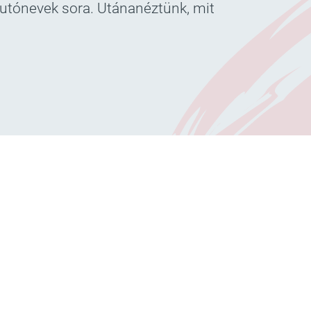
 utónevek sora. Utánanéztünk, mit