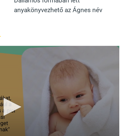
Dallamos formában lett
anyakönyvezhető az Ágnes név