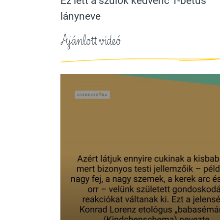
Ez lett a szülők kedvenc T-betűs
lányneve
Ajánlott videó