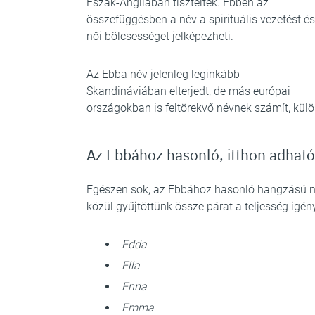
Észak-Angliában tiszteltek. Ebben az
összefüggésben a név a spirituális vezetést és
női bölcsességet jelképezheti.
Az Ebba név jelenleg leginkább
Skandináviában elterjedt, de más európai
országokban is feltörekvő névnek számít, kül
Az Ebbához hasonló, itthon adhat
Egészen sok, az Ebbához hasonló hangzású ne
közül gyűjtöttünk össze párat a teljesség igény
Edda
Ella
Enna
Emma