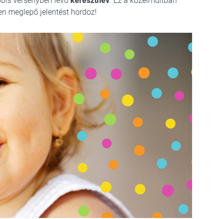
bbis versenyben lévő
keresztnév
. Ez a közelmúltban
n meglepő jelentést hordoz!