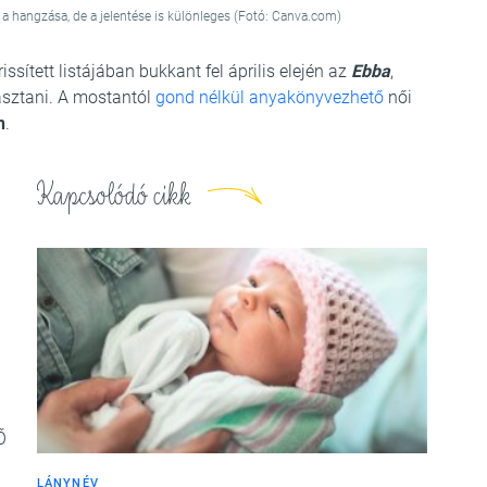
 hangzása, de a jelentése is különleges (Fotó: Canva.com)
ített listájában bukkant fel április elején az
Ebba
,
asztani. A mostantól
gond nélkül anyakönyvezhető
női
n
.
Kapcsolódó cikk
Ő
LÁNYNÉV