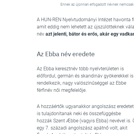
Ennek az újonnan elfogadott névnek nemcsak a
A HUN-REN Nyelvtudományi Intézet havonta friss
amit eddig nem lehetett az újszülötteknek vál
név
azt jelenti, bátor és erős, akár egy vadka
Az Ebba név eredete
Az Ebba keresztnév több nyelvterületen is
előfordul, germán és skandináv gyökerekkel is
rendelkezik, nagy valószínűséggel az Ebbe
férfinév női megfelelője.
A hozzáértők ugyanakkor angolszász eredetet
is tulajdonítanak neki és összefüggésbe
hozzák Szent Æbbe (vagyis Ebba) nevével is. 
egy 7. századi angolszász apátnő volt, akit