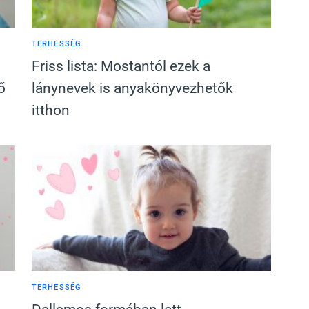
TERHESSÉG
Friss lista: Mostantól ezek a
ő
lánynevek is anyakönyvezhetők
itthon
TERHESSÉG