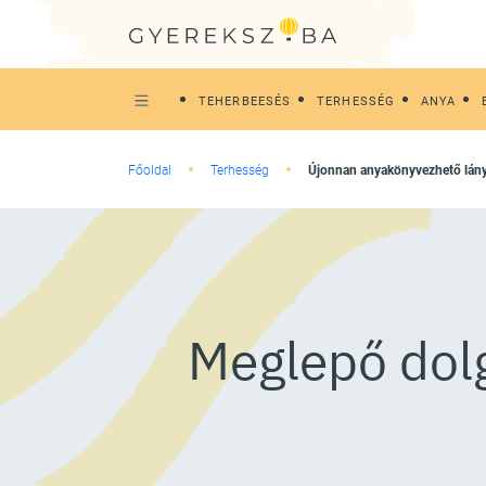
TEHERBEESÉS
TERHESSÉG
ANYA
Főoldal
Terhesség
Újonnan anyakönyvezhető lán
Meglepő dolg