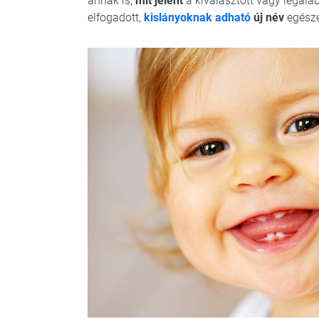
annak is,
mit jelent
a kiválasztott vagy legalá
elfogadott,
kislányoknak adható
új név
egésze