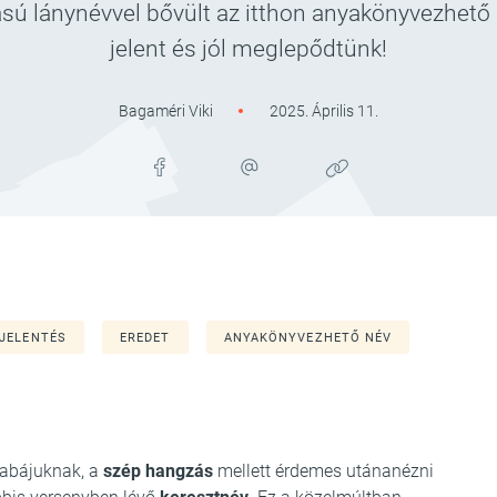
sú lánynévvel bővült az itthon anyakönyvezhető
jelent és jól meglepődtünk!
Bagaméri Viki
2025. Április 11.
JELENTÉS
EREDET
ANYAKÖNYVEZHETŐ NÉV
babájuknak, a
szép hangzás
mellett érdemes utánanézni