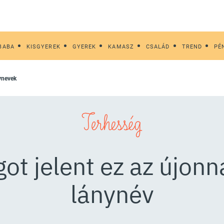
BABA
KISGYEREK
GYEREK
KAMASZ
CSALÁD
TREND
PÉ
ynevek
Terhesség
ot jelent ez az újonn
lánynév