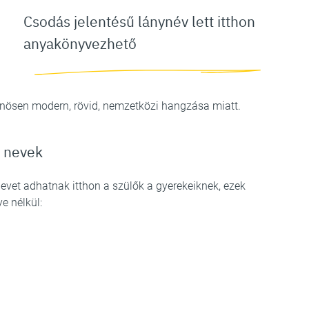
Csodás jelentésű lánynév lett itthon
anyakönyvezhető
önösen modern, rövid, nemzetközi hangzása miatt.
ó nevek
vet adhatnak itthon a szülők a gyerekeiknek, ezek
e nélkül: