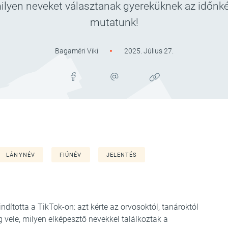
lyen neveket választanak gyereküknek az időnként 
mutatunk!
Bagaméri Viki
2025. Július 27.
LÁNYNÉV
FIÚNÉV
JELENTÉS
 indította a TikTok-on: azt kérte az orvosoktól, tanároktól
vele, milyen elképesztő nevekkel találkoztak a