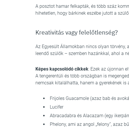
A posztot hamar felkapták, és több száz komm
hihetetlen, hogy bárkinek eszébe jutott a szü
Kreativitás vagy felelőtlenség?
Az Egyesült Államokban nincs olyan törvény, 
leendő szülők – szemben hazánkkal, ahol a né
Képes kapcsolódó cikkek
: Ezek az újonnan e
A tengerentúli és több országban is megengede
nemcsak kitalálhatta, hanem a gyerekének is 
Frijoles Guacamole (azaz bab és avok
Lucifer
Abracadabra és Alacazam (egy ikerpár
Phelony, ami az angol „felony”, azaz 