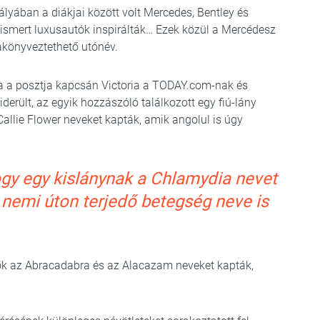
ályában a diákjai között volt Mercedes, Bentley és
l ismert luxusautók inspirálták… Ezek közül a Mercédesz
yakönyveztethető utónév.
 a posztja kapcsán Victoria a TODAY.com-nak és
derült, az egyik hozzászóló találkozott egy fiú-lány
 Callie Flower neveket kapták, amik angolul is úgy
hogy egy kislánynak a Chlamydia nevet
 nemi úton terjedő betegség neve is
 ők az Abracadabra és az Alacazam neveket kapták,