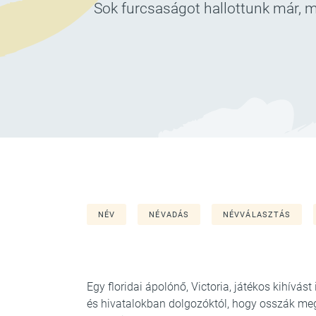
Sok furcsaságot hallottunk már, mi
NÉV
NÉVADÁS
NÉVVÁLASZTÁS
Egy floridai ápolónő, Victoria, játékos kihívást
és hivatalokban dolgozóktól, hogy osszák meg 