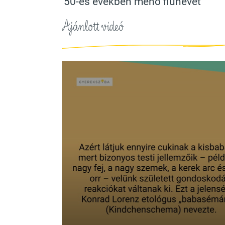
’50-es években menő fiúnevet
Ajánlott videó