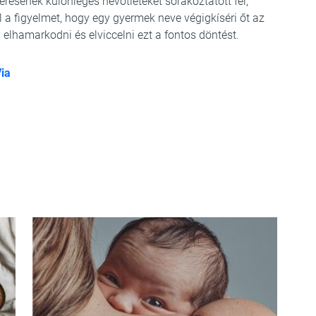
érésének különleges névötleteket sorakoztatott fel,
l a figyelmet, hogy egy gyermek neve végigkíséri őt az
elhamarkodni és elviccelni ezt a fontos döntést.
ia