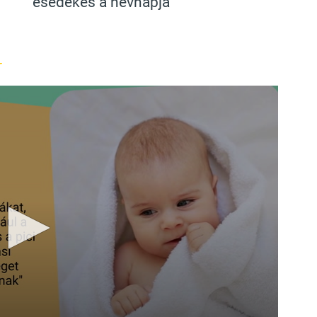
esedékes a névnapja