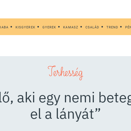
BABA
KISGYEREK
GYEREK
KAMASZ
CSALÁD
TREND
PÉ
Terhesség
lő, aki egy nemi bet
el a lányát”