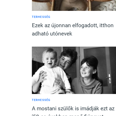
TERHESSÉG
Ezek az újonnan elfogadott, itthon
adható utónevek
TERHESSÉG
A mostani szülők is imádják ezt az