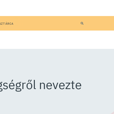
NZTÁRCA
egségről nevezte