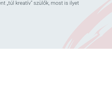
„túl kreatív” szülők, most is ilyet