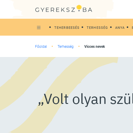
TEHERBEESÉS
TERHESSÉG
ANYA
Főoldal
Terhesség
Vicces nevek
„Volt olyan szü