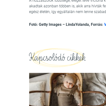
A hozzászólók többsége, eleget téve Victoria k
akadtak azonban többen is, akik arra hívták fe
egész életén, így egyáltalán nem lenne szabad 
Fotó: Getty Images – LindaYolanda, Forrás:
V
Kapcsolódó cikkek