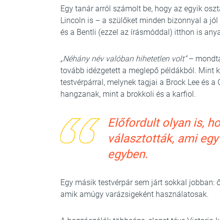
Egy tanár arról számolt be, hogy az egyik oszt
Lincoln is – a szülőket minden bizonnyal a jó
és a Bentli (ezzel az írásmóddal) itthon is an
„Néhány név valóban hihetetlen volt”
– mondta
tovább idézgetett a meglepő példákból. Mint ki
testvérpárral, melynek tagjai a Brock Lee és a
hangzanak, mint a brokkoli és a karfiol.
Előfordult olyan is, 
választották, ami egy
egyben.
Egy másik testvérpár sem járt sokkal jobban:
amik amúgy varázsigeként használatosak.