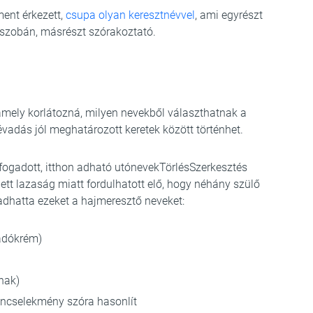
ent érkezett,
csupa olyan keresztnévvel
, ami egyrészt
lőszobán, másrészt szórakoztató.
amely korlátozná, milyen nevekből választhatnak a
vadás jól meghatározott keretek között történhet.
lfogadott, itthon adható utónevek
Törlés
Szerkesztés
tt lazaság miatt fordulhatott elő, hogy néhány szülő
adhatta ezeket a hajmeresztő neveket:
ádókrém)
nak)
bűncselekmény szóra hasonlít