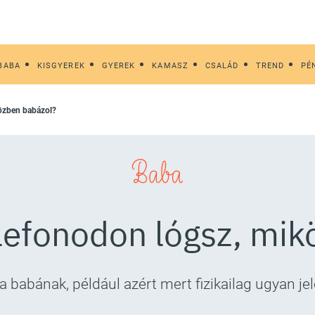
BABA
KISGYEREK
GYEREK
KAMASZ
CSALÁD
TREND
PÉ
közben babázol?
Baba
lefonodon lógsz, mi
 a babának, például azért mert fizikailag ugyan je