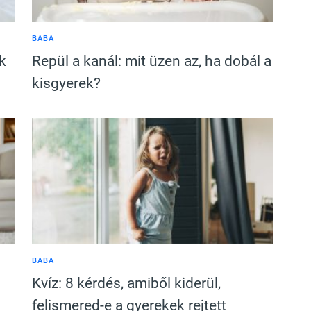
BABA
k
Repül a kanál: mit üzen az, ha dobál a
kisgyerek?
BABA
Kvíz: 8 kérdés, amiből kiderül,
felismered-e a gyerekek rejtett