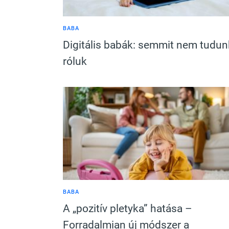
BABA
Digitális babák: semmit nem tudun
róluk
BABA
A „pozitív pletyka” hatása –
Forradalmian új módszer a