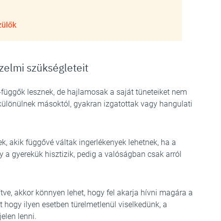
zülők
zelmi szükségleteit
ő-függők lesznek, de hajlamosak a saját tüneteiket nem
különülnek másoktól, gyakran izgatottak vagy hangulati
k, akik függővé váltak ingerlékenyek lehetnek, ha a
y a gyerekük hisztizik, pedig a valóságban csak arról
tve, akkor könnyen lehet, hogy fel akarja hívni magára a
 hogy ilyen esetben türelmetlenül viselkedünk, a
elen lenni.