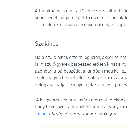
A tanulmány szerint a következetes, állandó f
képességét, hogy megfelelő érzelmi kapcsolat
az érzelmi kapocsra a csecsemőknek is alapve
Szókincs
Ha a szülő nincs érzelmileg jelen, akkor ez ha
is. A szülő-gyerek párbeszéd erősen kihat a 
azonban a párbeszédet állandóan meg kell szak
csetel vagy a beszélgetést sokszor megzavarj
befolyásolhatja a kisgyermek kognitív fejlődés
“A kisgyermekek tanulására nem hat jótékonya
hogy felvesszük a mobiltelefonunkat vagy meg
mondja
Kathy Hirsh-Pasek
pszichológus.