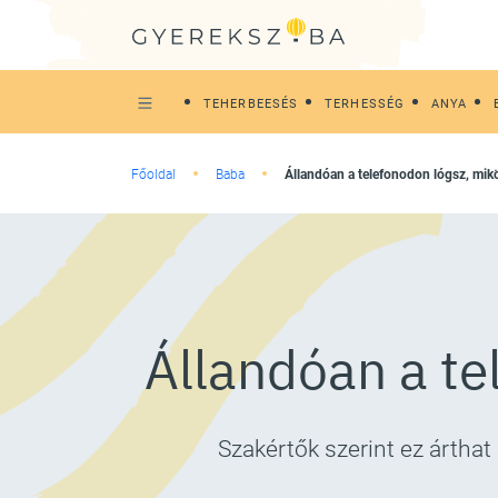
TEHERBEESÉS
TERHESSÉG
ANYA
Főoldal
Baba
Állandóan a telefonodon lógsz, mi
Állandóan a te
Szakértők szerint ez árthat