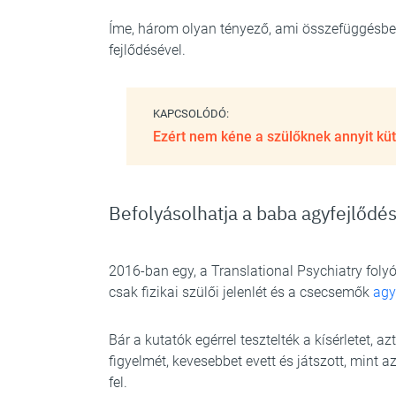
Íme, három olyan tényező, ami összefüggésben
fejlődésével.
KAPCSOLÓDÓ:
Ezért nem kéne a szülőknek annyit kü
Befolyásolhatja a baba agyfejlődé
2016-ban egy, a Translational Psychiatry foly
csak fizikai szülői jelenlét és a csecsemők
agy
Bár a kutatók egérrel tesztelték a kísérletet, az
figyelmét, kevesebbet evett és játszott, mint az
fel.