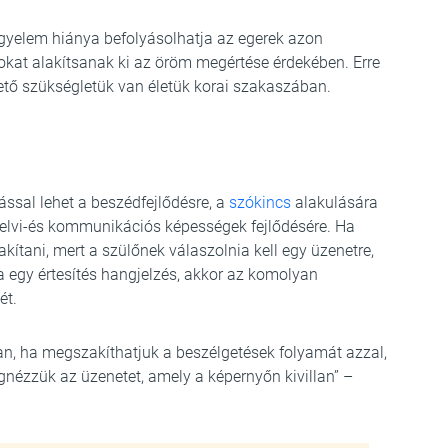
igyelem hiánya befolyásolhatja az egerek azon
okat alakítsanak ki az öröm megértése érdekében. Erre
tő szükségletük van életük korai szakaszában.
tással lehet a beszédfejlődésre, a
szókincs
alakulására
nyelvi-és kommunikációs képességek fejlődésére. Ha
ítani, mert a szülőnek válaszolnia kell egy üzenetre,
a egy értesítés hangjelzés, akkor az komolyan
ét.
n, ha megszakíthatjuk a beszélgetések folyamát azzal,
nézzük az üzenetet, amely a képernyőn kivillan” –