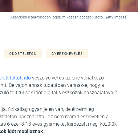
Állandóan a telefonodon lógsz, miközben babázol? (fotó: Getty Images)
OKOSTELEFON
GYEREKNEVELÉS
lőtt töltött idő
veszélyeivel és az erre vonatkozó
inti. De vajon annak tudatában vannak-e, hogy a
zülő tölt túl sok időt digitális eszközök használatával?
a, fizikailag ugyan jelen van, de érzelmileg
okostelefon-használattal, az nem marad észrevétlen a
tás 6 ezer 8-13 éves gyermeket kérdezett meg, közülük
 sok időt mobiloznak
.