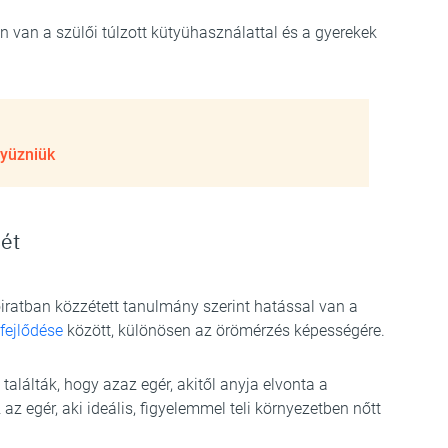
 van a szülői túlzott kütyühasználattal és a gyerekek
tyüzniük
sét
óiratban közzétett tanulmány szerint hatással van a
fejlődése
között, különösen az örömérzés képességére.
t találták, hogy azaz egér, akitől anyja elvonta a
 az egér, aki ideális, figyelemmel teli környezetben nőtt