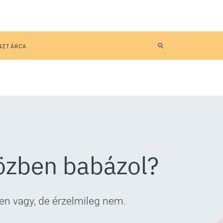
NZTÁRCA
közben babázol?
len vagy, de érzelmileg nem.