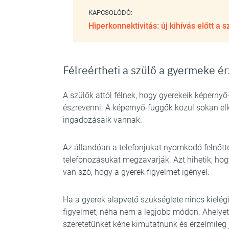
KAPCSOLÓDÓ:
Hiperkonnektivitás: új kihívás előtt a s
Félreértheti a szülő a gyermeke ér
A szülők attól félnek, hogy gyerekeik képerny
észrevenni. A képernyő-függők közül sokan el
ingadozásaik vannak.
Az állandóan a telefonjukat nyomkodó felnőtte
telefonozásukat megzavarják. Azt hihetik, hog
van szó, hogy a gyerek figyelmet igényel.
Ha a gyerek alapvető szükséglete nincs kielégí
figyelmet, néha nem a legjobb módon. Ahelyett
szeretetünket kéne kimutatnunk és érzelmileg j