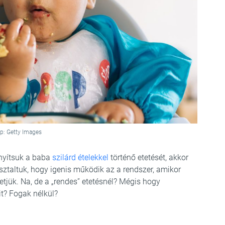
p: Getty Images
nyítsuk a baba
szilárd ételekkel
történő etetését, akkor
ztaltuk, hogy igenis működik az a rendszer, amikor
tjük. Na, de a „rendes” etetésnél? Mégis hogy
t? Fogak nélkül?