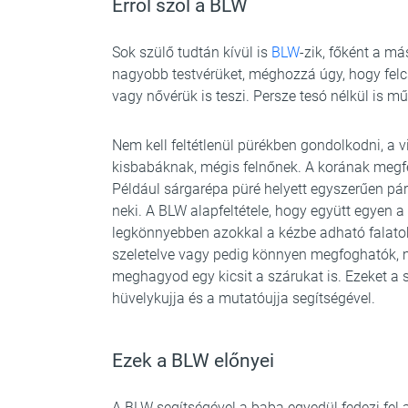
Erről szól a BLW
Sok szülő tudtán kívül is
BLW
-zik, főként a m
nagyobb testvérüket, méghozzá úgy, hogy felcsi
vagy nővérük is teszi. Persze tesó nélkül is m
Nem kell feltétlenül pürékben gondolkodni, a 
kisbabáknak, mégis felnőnek. A korának megfel
Például sárgarépa püré helyett egyszerűen pá
neki. A BLW alapfeltétele, hogy együtt egyen a
legkönnyebben azokkal a kézbe adható falatok
szeletelve vagy pedig könnyen megfoghatók, mi
meghagyod egy kicsit a szárukat is. Ezeket a 
hüvelykujja és a mutatóujja segítségével.
Ezek a BLW előnyei
A BLW segítségével a baba egyedül fedezi fel 