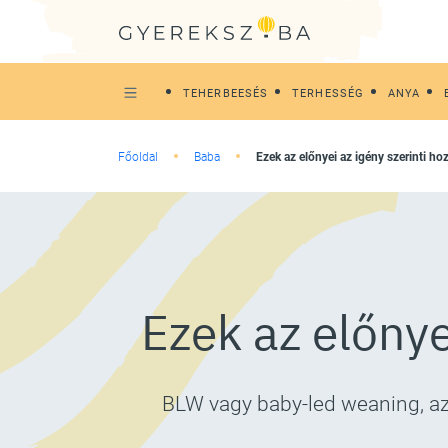
TEHERBEESÉS
TERHESSÉG
ANYA
Főoldal
Baba
Ezek az előnyei az igény szerinti h
Ezek az előnye
BLW vagy baby-led weaning, aza