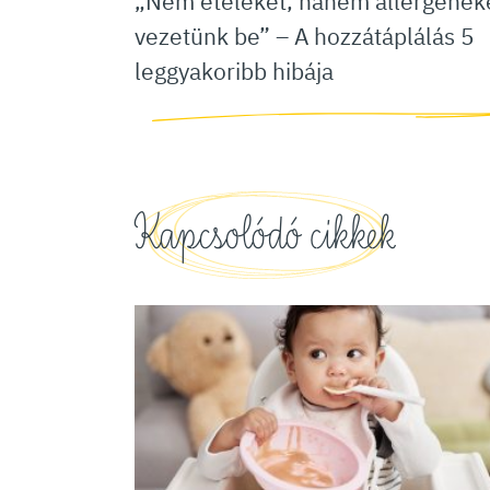
„Nem ételeket, hanem allergének
vezetünk be” – A hozzátáplálás 5
leggyakoribb hibája
Kapcsolódó cikkek