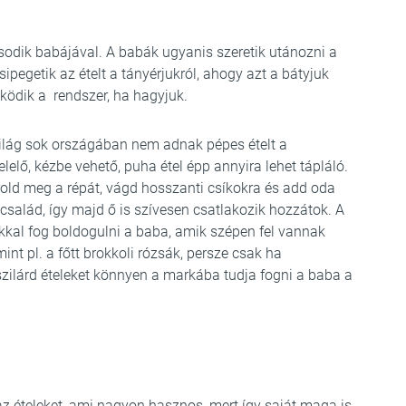
ásodik babájával. A babák ugyanis szeretik utánozni a
pegetik az ételt a tányérjukról, ahogy azt a bátyjuk
űködik a rendszer, ha hagyjuk.
világ sok országában nem adnak pépes ételt a
elő, kézbe vehető, puha étel épp annyira lehet tápláló.
rold meg a répát, vágd hosszanti csíkokra és add oda
 család, így majd ő is szívesen csatlakozik hozzátok. A
kal fog boldogulni a baba, amik szépen fel vannak
nt pl. a főtt brokkoli rózsák, persze csak ha
szilárd ételeket könnyen a markába tudja fogni a baba a
az ételeket, ami nagyon hasznos, mert így saját maga is