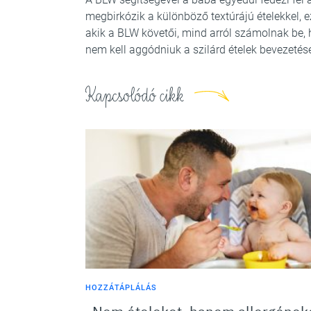
megbirkózik a különböző textúrájú ételekkel, 
akik a BLW követői, mind arról számolnak be, 
nem kell aggódniuk a szilárd ételek bevezetése
Kapcsolódó cikk
HOZZÁTÁPLÁLÁS