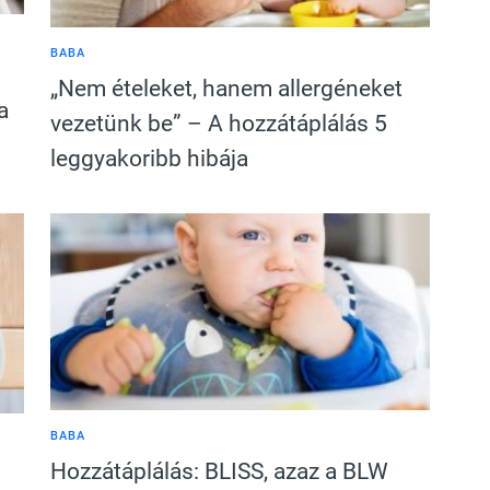
BABA
„Nem ételeket, hanem allergéneket
a
vezetünk be” – A hozzátáplálás 5
leggyakoribb hibája
BABA
Hozzátáplálás: BLISS, azaz a BLW