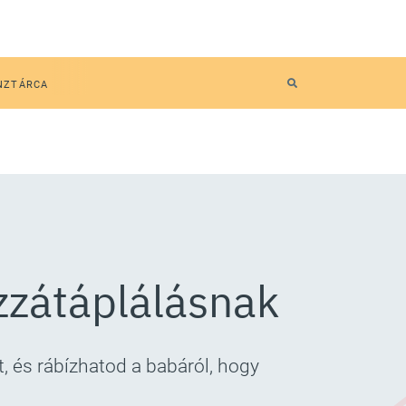
NZTÁRCA
ozzátáplálásnak
, és rábízhatod a babáról, hogy