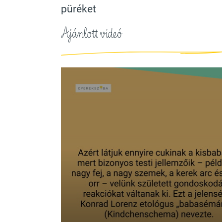
püréket
Ajánlott videó