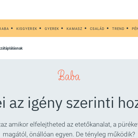
BABA
KISGYEREK
GYEREK
KAMASZ
CSALÁD
TREND
PÉ
ozzátáplálásnak
Baba
i az igény szerinti h
z amikor elfelejtheted az etetőkanalat, a püréket
magától, önállóan egyen. De tényleg működik?