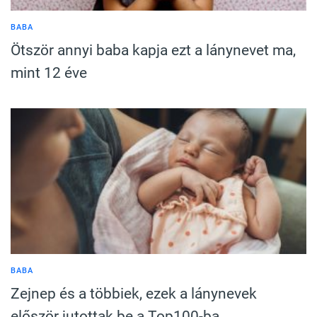
BABA
Ötször annyi baba kapja ezt a lánynevet ma,
mint 12 éve
BABA
Zejnep és a többiek, ezek a lánynevek
először jutottak be a Top100-ba