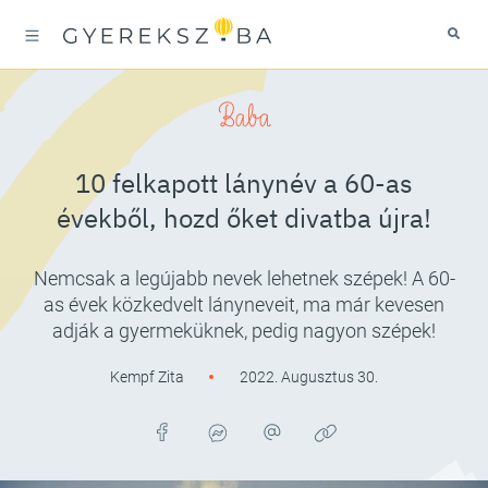
Baba
10 felkapott lánynév a 60-as
évekből, hozd őket divatba újra!
Nemcsak a legújabb nevek lehetnek szépek! A 60-
as évek közkedvelt lányneveit, ma már kevesen
adják a gyermeküknek, pedig nagyon szépek!
Kempf Zita
2022. Augusztus 30.