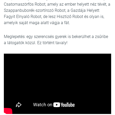
Csatornaszörfös Robot, amely az ember helyett néz tévét, a
Szappanbuborék-szortírozó Robot, a Gazdája Helyett
Fagyit Elnyaló Robot, de lesz Hisztiző Robot és olyan is,
amelyik saját maga alatt vágja a fát.
Meglepetés: egy szerencsés gyerek is bekerülhet a zsűribe
a látogatók közül. Ez történt tavaly!