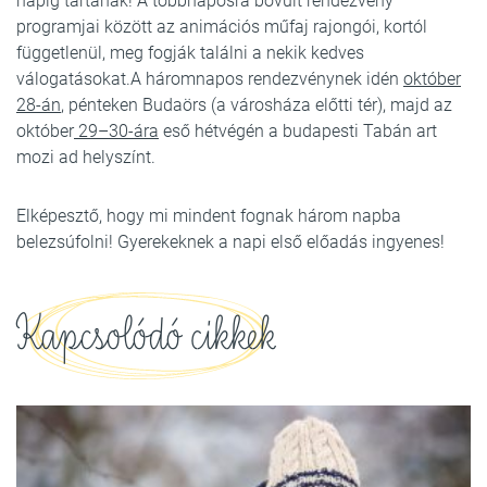
napig tartanak! A többnaposra bővült rendezvény
programjai között az animációs műfaj rajongói, kortól
függetlenül, meg fogják találni a nekik kedves
válogatásokat.A háromnapos rendezvénynek idén
október
28-án
, pénteken Budaörs (a városháza előtti tér), majd az
október
29–30-ára
eső hétvégén a budapesti Tabán art
mozi ad helyszínt.
Elképesztő, hogy mi mindent fognak három napba
belezsúfolni! Gyerekeknek a napi első előadás ingyenes!
Kapcsolódó cikkek