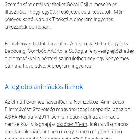
Szerdánként
öttől vár titeket Gévai Csilla meseíró és
illusztrátor, hogy együtt meséljetek és alkossatok. Már
kétéves kortól várunk Titeket! A program ingyenes,
érkezzetek pontosan.
Péntekenként
öttől diavetítés. A népmeséktől a Bogyó és
Babócáig, Gombóc Artúrtól a Suttog a fenyvesig ejtőzhettek
a diamesékkel a pénteki szürkületben egy-egy kényelmes
párnára heveredve. A program ingyenes.
A legjobb animációs filmek
Az elmúlt évekhez hasonlóan a Nemzetközi Animációs
Filmművész Szövetség magyarországi csoportja, azaz az
ASIFA Hungary 2011-ben is megünnepli az animáció
nemzetközi világnapját
október 28-án
. Idén a világnapos
programok ráadásul nem is egy, hanem rögtön három