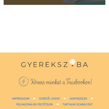
0
seconds
of
1
minute,
38
seconds
Kövess minket a Facebookon!
IMPRESSZUM
SZERZŐI JOGOK
ADATKEZELÉS
FELHASZNÁLÁSI FELTÉTELEK
TARTALMI SZABÁLYZAT