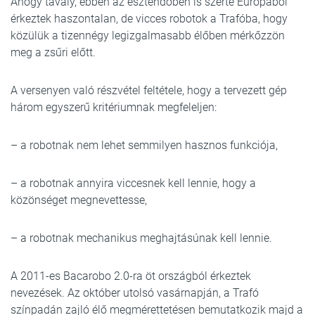
Ahogy tavaly, ebben az esztendőben is szerte Európából
érkeztek haszontalan, de vicces robotok a Trafóba, hogy
közülük a tizennégy legizgalmasabb élőben mérkőzzön
meg a zsűri előtt.
A versenyen való részvétel feltétele, hogy a tervezett gép
három egyszerű kritériumnak megfeleljen:
– a robotnak nem lehet semmilyen hasznos funkciója,
– a robotnak annyira viccesnek kell lennie, hogy a
közönséget megnevettesse,
– a robotnak mechanikus meghajtásúnak kell lennie.
A 2011-es Bacarobo 2.0-ra öt országból érkeztek
nevezések. Az október utolsó vasárnapján, a Trafó
színpadán zajló élő megmérettetésen bemutatkozik majd a