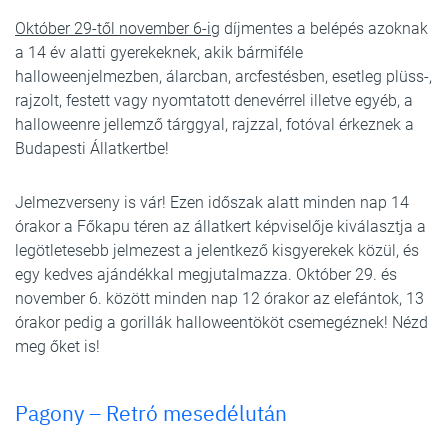
Október 29-től november 6-ig
díjmentes a belépés azoknak
a 14 év alatti gyerekeknek, akik bármiféle
halloweenjelmezben, álarcban, arcfestésben, esetleg plüss-,
rajzolt, festett vagy nyomtatott denevérrel illetve egyéb, a
halloweenre jellemző tárggyal, rajzzal, fotóval érkeznek a
Budapesti Állatkertbe!
Jelmezverseny is vár! Ezen időszak alatt minden nap 14
órakor a Főkapu téren az állatkert képviselője kiválasztja a
legötletesebb jelmezest a jelentkező kisgyerekek közül, és
egy kedves ajándékkal megjutalmazza. Október 29. és
november 6. között minden nap 12 órakor az elefántok, 13
órakor pedig a gorillák halloweentököt csemegéznek! Nézd
meg őket is!
Pagony – Retró mesedélután