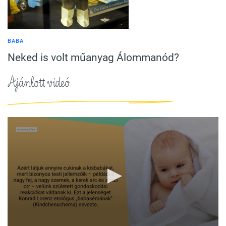
BABA
Neked is volt műanyag Álommanód?
Ajánlott videó