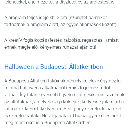
jeleneteket, a jelmezeket, a díszletet és az arcfestést is.
A program teljes ideje kb. 3 óra (szünetet bármikor
tarthatnak a program alatt, az egyes állomások között).
A kreatív foglalkozás (festés, rajzolás, ragasztás…) miatt
ennek megfelelő, kényelmes ruházat ajánlott!
Halloween a Budapesti Állatkertben
A Budapesti Állatkert lakóinak némelyike eleve úgy néz ki,
mintha halloween alkalmából rémisztő jelmezt öltött
volna… Így talán kevesebb figyelem jut nekik, mint azoknak
az állatoknak, amelyek szép külsejük, kedvességük miatt a
látogatók kiemelt kedvencei. Pedig úgy szeretnék, ha őket
is szeretné valaki! Ne várjanak rád hiába, gyere el és nézd
meg most őket is a Budapesti Állatkertben!