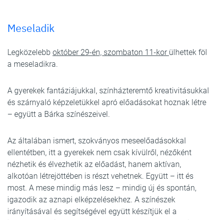
Meseladik
Legközelebb
október 29-én, szombaton 11-kor
ülhettek föl
a meseladikra.
A gyerekek fantáziájukkal, színházteremtő kreativitásukkal
és szárnyaló képzeletükkel apró előadásokat hoznak létre
– együtt a Bárka színészeivel.
Az általában ismert, szokványos meseelőadásokkal
ellentétben, itt a gyerekek nem csak kívülről, nézőként
nézhetik és élvezhetik az előadást, hanem aktívan,
alkotóan létrejöttében is részt vehetnek. Együtt – itt és
most. A mese mindig más lesz – mindig új és spontán,
igazodik az aznapi elképzelésekhez. A színészek
irányításával és segítségével együtt készítjük el a