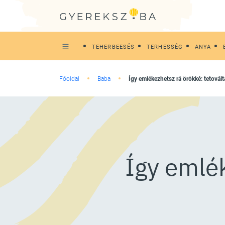
TEHERBEESÉS
TERHESSÉG
ANYA
Főoldal
Baba
Így emlékezhetsz rá örökké: tetová
Így emlé