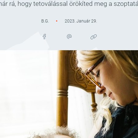
ár rá, hogy tetoválással örökíted meg a szoptat
B.G.
2023. Január 29.