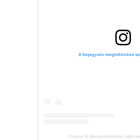
A bejegyzés megtekintése a
Virginie.B (@virginiebtattoo) által 