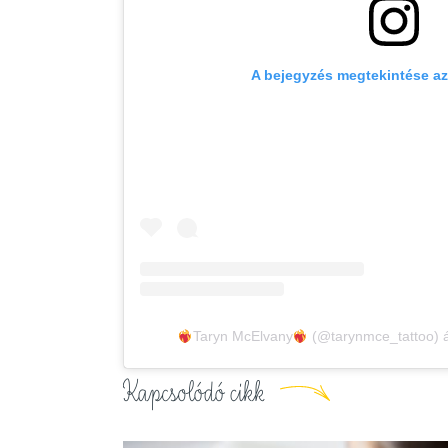
A bejegyzés megtekintése a
Taryn McElvany
(@tarynmce_tattoo) á
Kapcsolódó cikk