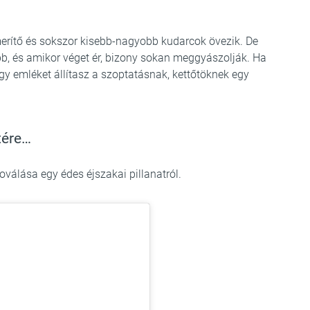
merítő és sokszor kisebb-nagyobb kudarcok övezik. De
b, és amikor véget ér, bizony sokan meggyászolják. Ha
ogy emléket állítasz a szoptatásnak, kettőtöknek egy
tére…
oválása egy édes éjszakai pillanatról.