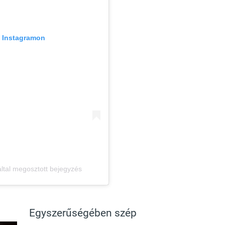
z Instagramon
ltal megosztott bejegyzés
Egyszerűségében szép