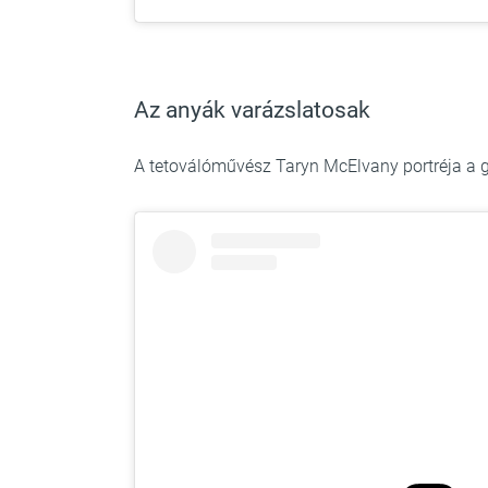
Az anyák varázslatosak
A tetoválóművész Taryn McElvany portréja a 