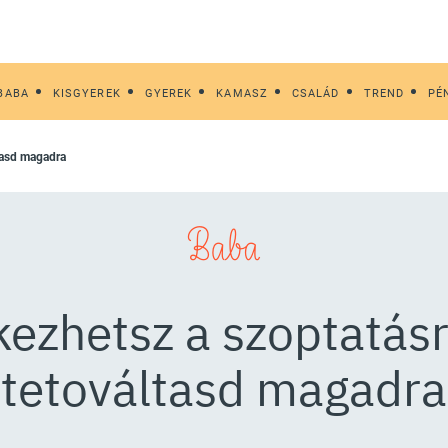
BABA
KISGYEREK
GYEREK
KAMASZ
CSALÁD
TREND
PÉ
ltasd magadra
Baba
kezhetsz a szoptatásr
tetováltasd magadra