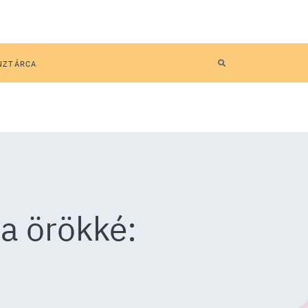
NZTÁRCA
a örökké: