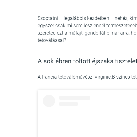
Szoptatni – legalábbis kezdetben – nehéz, ki
egyszer csak mi sem lesz ennél természeteseb
szereted ezt a műfajt, gondoltál-e már arra, h
tetoválással?
A sok ébren töltött éjszaka tisztele
A francia tetoválóművész, Virginie.B színes tet