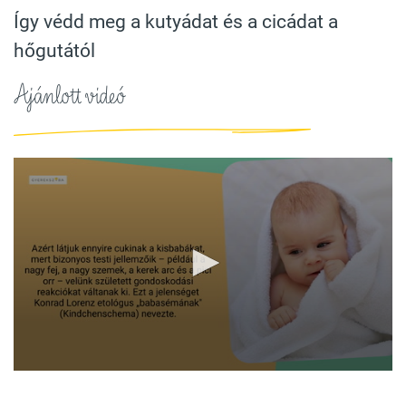
Így védd meg a kutyádat és a cicádat a
hőgutától
Ajánlott videó
0
seconds
of