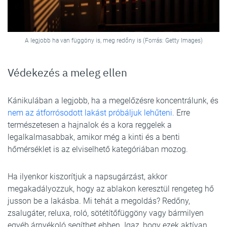
A legjobb ha van függöny is, meg redőny is (Forrás: Getty Images)
Védekezés a meleg ellen
Kánikulában a legjobb, ha a megelőzésre koncentrálunk, és
nem az átforrósodott lakást próbáljuk lehűteni.
Erre
természetesen a hajnalok és a kora reggelek a
legalkalmasabbak, amikor még a kinti és a benti
hőmérséklet is az elviselhető kategóriában mozog.
Ha ilyenkor kiszorítjuk a napsugárzást, akkor
megakadályozzuk, hogy az ablakon keresztül rengeteg hő
jusson be a lakásba. Mi tehát a megoldás? Redőny,
zsalugáter, reluxa, roló, sötétítőfüggöny vagy bármilyen
egyéb árnyékoló segíthet ebben. Igaz, hogy ezek aktívan