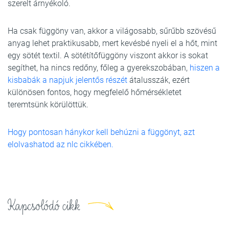
szerelt árnyékoló.
Ha csak függöny van, akkor a világosabb, sűrűbb szövésű
anyag lehet praktikusabb, mert kevésbé nyeli el a hőt, mint
egy sötét textil. A sötétítőfüggöny viszont akkor is sokat
segíthet, ha nincs redőny, főleg a gyerekszobában,
hiszen a
kisbabák a napjuk jelentős részét
átalusszák, ezért
különösen fontos, hogy megfelelő hőmérsékletet
teremtsünk körülöttük.
Hogy pontosan hánykor kell behúzni a függönyt, azt
elolvashatod az nlc cikkében.
Kapcsolódó cikk