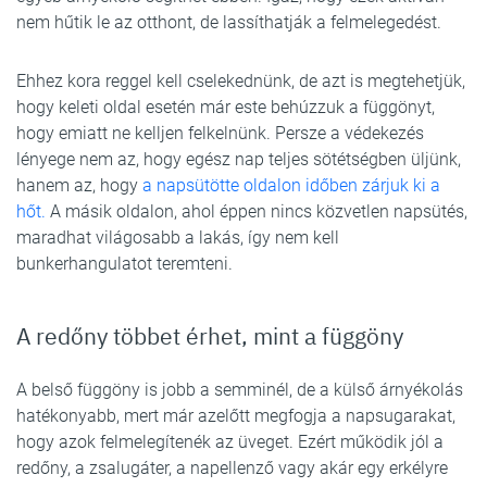
nem hűtik le az otthont, de lassíthatják a felmelegedést.
Ehhez kora reggel kell cselekednünk, de azt is megtehetjük,
hogy keleti oldal esetén már este behúzzuk a függönyt,
hogy emiatt ne kelljen felkelnünk. Persze a védekezés
lényege nem az, hogy egész nap teljes sötétségben üljünk,
hanem az, hogy
a napsütötte oldalon időben zárjuk ki a
hőt.
A másik oldalon, ahol éppen nincs közvetlen napsütés,
maradhat világosabb a lakás, így nem kell
bunkerhangulatot teremteni.
A redőny többet érhet, mint a függöny
A belső függöny is jobb a semminél, de a külső árnyékolás
hatékonyabb, mert már azelőtt megfogja a napsugarakat,
hogy azok felmelegítenék az üveget. Ezért működik jól a
redőny, a zsalugáter, a napellenző vagy akár egy erkélyre