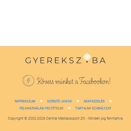
1
minute,
38
seconds
Kövess minket a Facebookon!
IMPRESSZUM
SZERZŐI JOGOK
ADATKEZELÉS
FELHASZNÁLÁSI FELTÉTELEK
TARTALMI SZABÁLYZAT
Copyright © 2002-2026 Central Médiacsoport Zrt. - Minden jog fenntartva.