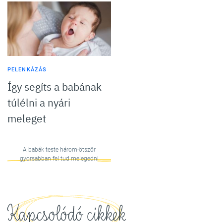
PELENKÁZÁS
Így segíts a babának
túlélni a nyári
meleget
A babák teste három-ötször
gyorsabban fel tud melegedni
Kapcsolódó cikkek