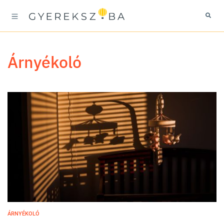
árnyékoló
ÁRNYÉKOLÓ