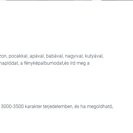
zon, pocakkal, apával, babával, nagyival, kutyával,
anaplódat, a fényképalbumodat,és írd meg a
n 3000-3500 karakter terjedelemben, és ha megoldható,