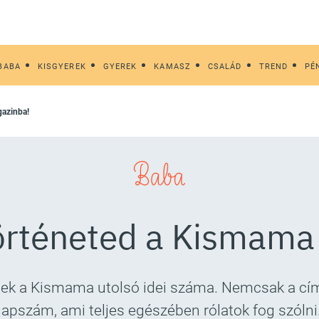
BABA
KISGYEREK
GYEREK
KAMASZ
CSALÁD
TREND
PÉ
gazinba!
Baba
történeted a Kismama
tiétek a Kismama utolsó idei száma. Nemcsak a c
lapszám, ami teljes egészében rólatok fog szólni