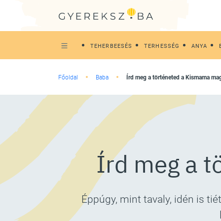
TEHERBEESÉS
TERHESSÉG
ANYA
Főoldal
Baba
Írd meg a történeted a Kismama ma
Írd meg a 
Éppúgy, mint tavaly, idén is 