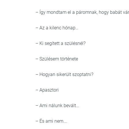
– Így mondtam el a páromnak, hogy babát vá
– Az a kilenc hónap…
– Ki segített a szülésnél?
– Szülésem története
– Hogyan sikerült szoptatni?
– Apasztori
– Ami nálunk bevált…
– És ami nem….