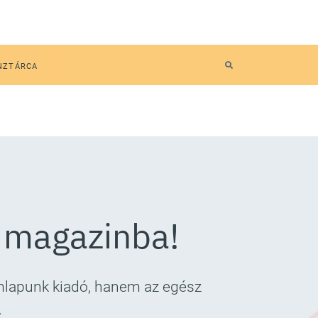
NZTÁRCA
 magazinba!
ímlapunk kiadó, hanem az egész
.