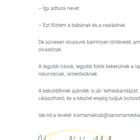
– Így adtunk nevet
– Ezt főztem a babának és a családnak
De szívesen olvasunk bármilyen történetet, am
olvasónak.
A legjobb írások, legjobb fotók bekerülnek a l
rokonoknak, ismerősöknek.
A beküldőknek ajándék is jár: terhesbandázs
választható, és a készlet erejéig tudjuk biztosí
Ide írd a levelet:
kismamaklub@sanomamedia