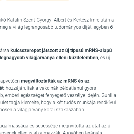
ó Katalin Szent-Györgyi Albert és Kertész Imre után a
meg a világ legrangosabb tudományos díját, egyben
ő
társa
kulcsszerepet játszott az új típusú mRNS-alapú
v legnagyobb világjárványa elleni küzdelemben
, és új
alapvetően
megváltoztatták az mRNS és az
ét
, hozzájárultak a vakcinák példátlanul gyors
b, emberi egészséget fenyegető veszélye idején. Gunilla
ület tagja kiemelte, hogy a két tudós munkája rendkívül
önösen a világjárvány korai szakaszában.
ugalmassága és sebessége megnyitotta az utat az új
egségek ellen is alkalmazzák. A jövőben terápiás