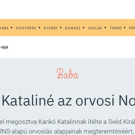
BABA
KISGYEREK
GYEREK
KAMASZ
CSALÁD
TREND
PÉ
-díjat
Baba
 Kataliné az orvosi No
megosztva Karikó Katalinnak ítélte a Svéd Királ
S-alapú orvoslás alapjainak megteremtéséért, a