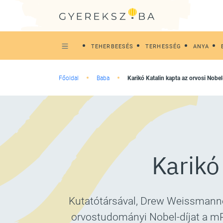
TEHERBEESÉS
TERHESSÉG
ANYA
Főoldal
Baba
Karikó Katalin kapta az orvosi Nobel
Karikó
Kutatótársával, Drew Weissmannel 
orvostudományi Nobel-díjat a mRN