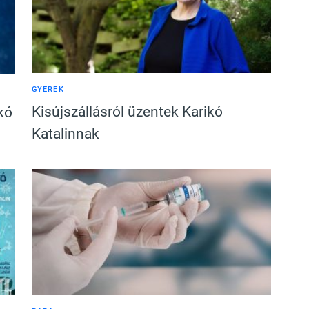
GYEREK
Kisújszállásról üzentek Karikó
kó
Katalinnak