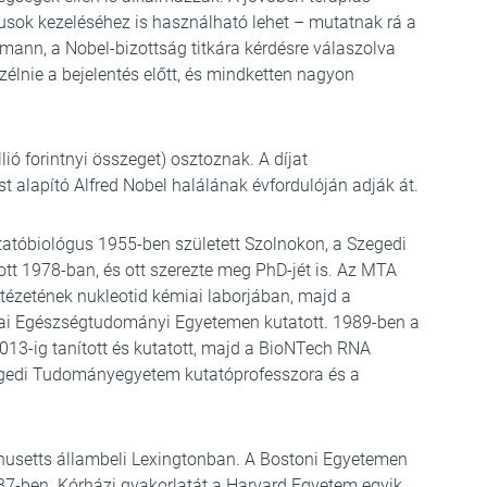
pusok kezeléséhez is használható lehet – mutatnak rá a
ann, a Nobel-bizottság titkára kérdésre válaszolva
zélnie a bejelentés előtt, és mindketten nagyon
lió forintnyi összeget) osztoznak. A díjat
alapító Alfred Nobel halálának évfordulóján adják át.
tatóbiológus 1955-ben született Szolnokon, a Szegedi
 1978-ban, és ott szerezte meg PhD-jét is. Az MTA
tézetének nukleotid kémiai laborjában, majd a
dai Egészségtudományi Egyetemen kutatott. 1989-ben a
013-ig tanított és kutatott, majd a BioNTech RNA
zegedi Tudományegyetem kutatóprofesszora és a
usetts állambeli Lexingtonban. A Bostoni Egyetemen
987-ben. Kórházi gyakorlatát a Harvard Egyetem egyik