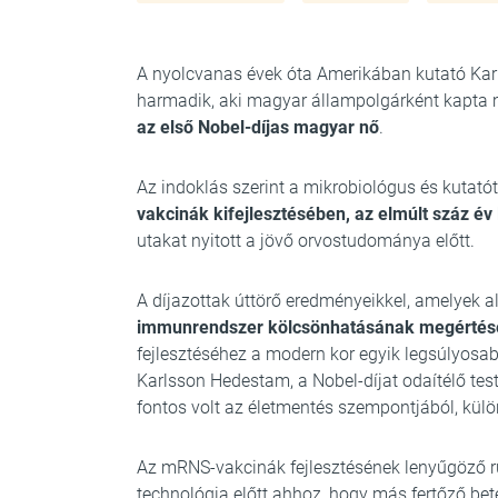
A nyolcvanas évek óta Amerikában kutató Karik
harmadik, aki magyar állampolgárként kapta 
az első Nobel-díjas magyar nő
.
Az indoklás szerint a mikrobiológus és kutató
vakcinák kifejlesztésében, az elmúlt száz é
utakat nyitott a jövő orvostudománya előtt.
A díjazottak úttörő eredményeikkel, amelyek 
immunrendszer kölcsönhatásának megértés
fejlesztéséhez a modern kor egyik legsúlyosab
Karlsson Hedestam, a Nobel-díjat odaítélő test
fontos volt az életmentés szempontjából, kül
Az mRNS-vakcinák fejlesztésének lenyűgöző r
technológia előtt ahhoz, hogy más fertőző bet