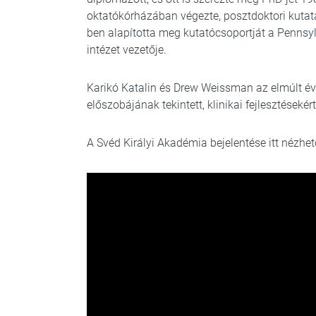
oktatókórházában végezte, posztdoktori kutat
ben alapította meg kutatócsoportját a Pennsy
intézet vezetője.
Karikó Katalin és Drew Weissman az elmúlt év
előszobájának tekintett, klinikai fejlesztésekért
A Svéd Királyi Akadémia bejelentése itt nézhet