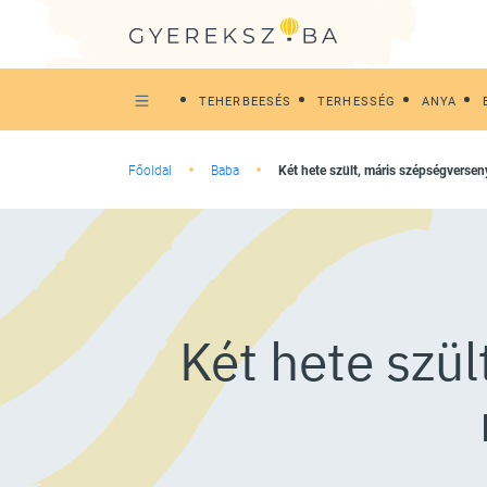
TEHERBEESÉS
TERHESSÉG
ANYA
Főoldal
Baba
Két hete szült, máris szépségverse
Két hete szül