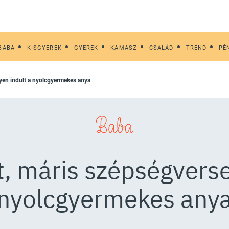
BABA
KISGYEREK
GYEREK
KAMASZ
CSALÁD
TREND
PÉ
nyen indult a nyolcgyermekes anya
Baba
t, máris szépségvers
nyolcgyermekes any