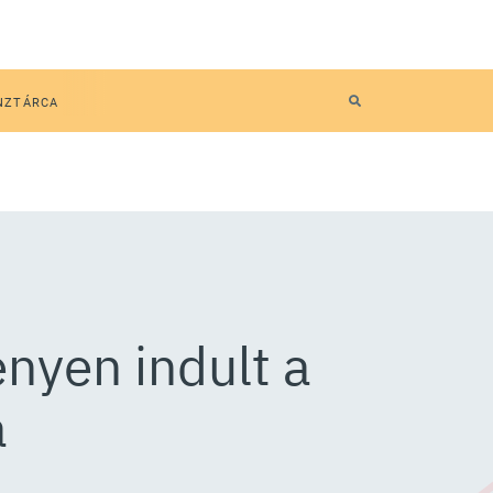
NZTÁRCA
enyen indult a
a