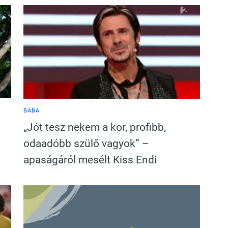
BABA
„Jót tesz nekem a kor, profibb,
odaadóbb szülő vagyok” –
apaságáról mesélt Kiss Endi