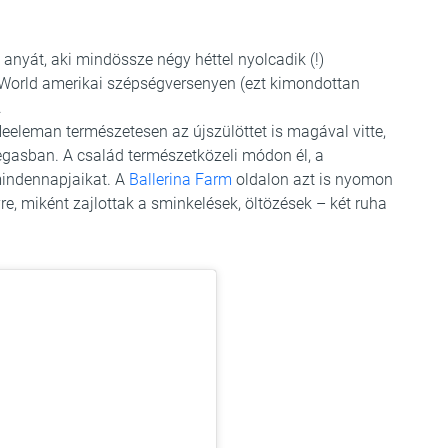
anyát, aki mindössze négy héttel nyolcadik (!)
. World amerikai szépségversenyen (ezt kimondottan
.
eleman természetesen az újszülöttet is magával vitte,
Vegasban. A család természetközeli módon él, a
mindennapjaikat. A
Ballerina Farm
oldalon azt is nyomon
e, miként zajlottak a sminkelések, öltözések – két ruha