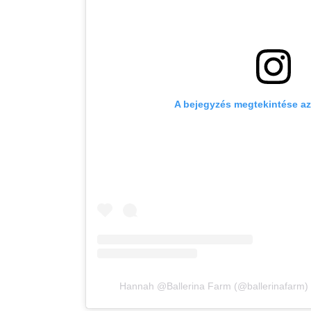
A bejegyzés megtekintése a
Hannah @Ballerina Farm (@ballerinafarm) á