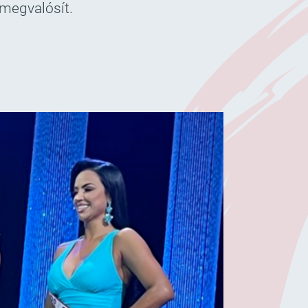
nmegvalósít.