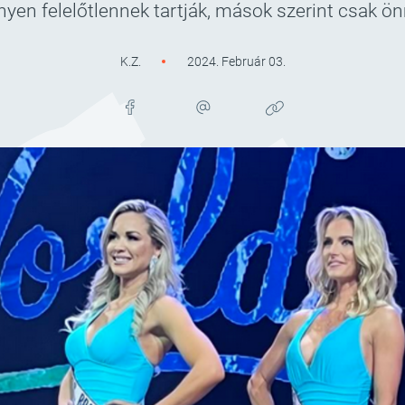
yen felelőtlennek tartják, mások szerint csak ö
K.Z.
2024. Február 03.