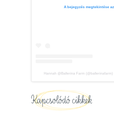
A bejegyzés megtekintése a
Hannah @Ballerina Farm (@ballerinafarm) á
Kapcsolódó cikkek