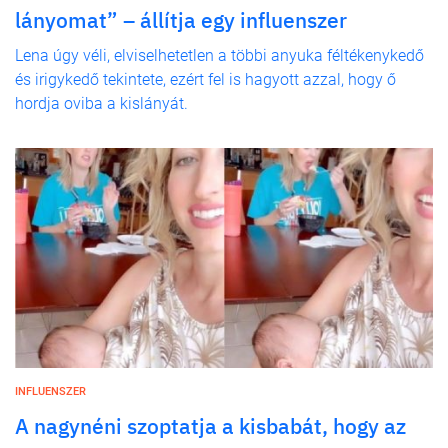
lányomat” – állítja egy influenszer
Lena úgy véli, elviselhetetlen a többi anyuka féltékenykedő
és irigykedő tekintete, ezért fel is hagyott azzal, hogy ő
hordja oviba a kislányát.
INFLUENSZER
A nagynéni szoptatja a kisbabát, hogy az