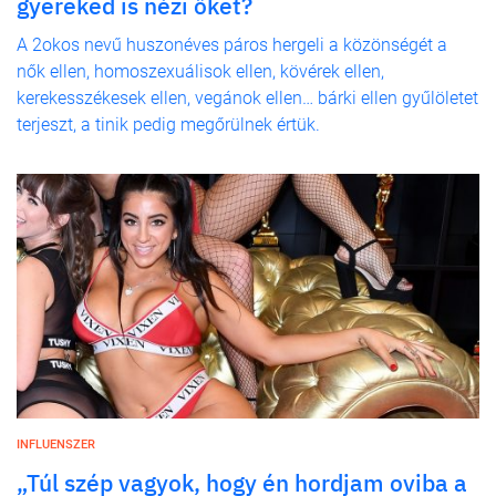
gyereked is nézi őket?
A 2okos nevű huszonéves páros hergeli a közönségét a
nők ellen, homoszexuálisok ellen, kövérek ellen,
kerekesszékesek ellen, vegánok ellen… bárki ellen gyűlöletet
terjeszt, a tinik pedig megőrülnek értük.
INFLUENSZER
„Túl szép vagyok, hogy én hordjam oviba a