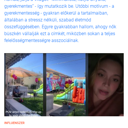
gyerekmentes” - így mutatkozik be. Utóbbi motívum - a
gyerekmentesség - gyakran előkerül a tartalmaiban,
általában a stressz nélküli, szabad életmód
összefüggésében. Egyre gyakrabban hallom, ahogy nők
büszkén vállalják ezt a címkét, miközben sokan a teljes
felelősségmentességre asszociálnak.
INFLUENSZER