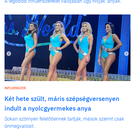
A legősibb influenszereket valójában úgy hívják: anyák.
INFLUENSZER
Két hete szült, máris szépségversenyen
indult a nyolcgyermekes anya
Sokan szörnyen felelőtlennek tartják, mások szerint csak
önmegvalósít.