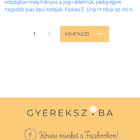
országban még hiányos a jogi védelmük, pedig egyre
nagyobb piac épül köréjük. Farkas E. Lina írt róluk az nlc-n.
1
2
KÖVETKEZŐ
Kövess minket a Facebookon!