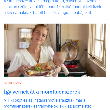
Az influenszer anyuka megmutatta, milyen volt azon a
klinikán szülni, ahol több mint 14 millió forintot kell fizetni
a kismamáknak, ha ott hozzák világra a babájukat.
INFLUENSZER
Így vernek át a momfluenszerek
A TikTokot és az Instagramot elárasztják már a
momfluenszerek és tradwife-ok, akik az áloméletet