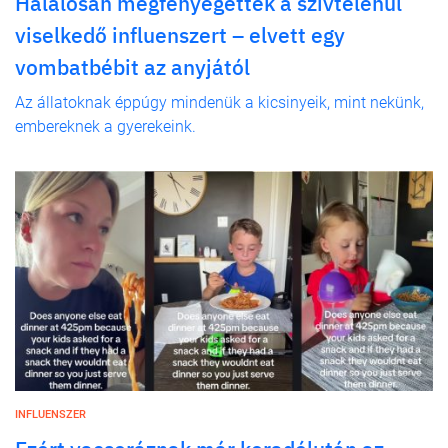
Halálosan megfenyegették a szívtelenül
viselkedő influenszert – elvett egy
vombatbébit az anyjától
Az állatoknak éppúgy mindenük a kicsinyeik, mint nekünk,
embereknek a gyerekeink.
INFLUENSZER