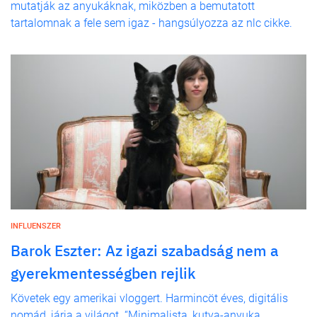
mutatják az anyukáknak, miközben a bemutatott
tartalomnak a fele sem igaz - hangsúlyozza az nlc cikke.
INFLUENSZER
Barok Eszter: Az igazi szabadság nem a
gyerekmentességben rejlik
Követek egy amerikai vloggert. Harmincöt éves, digitális
nomád, járja a világot. “Minimalista, kutya-anyuka,