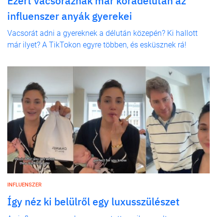
Ezért vacsoráznak már koradélután az
influenszer anyák gyerekei
Vacsorát adni a gyereknek a délután közepén? Ki hallott
már ilyet? A TikTokon egyre többen, és esküsznek rá!
INFLUENSZER
Így néz ki belülről egy luxusszülészet