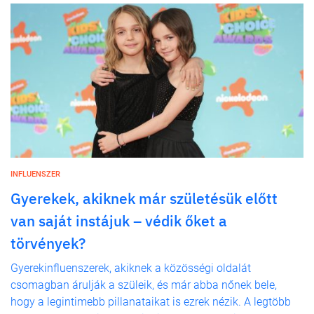
INFLUENSZER
Gyerekek, akiknek már születésük előtt
van saját instájuk – védik őket a
törvények?
Gyerekinfluenszerek, akiknek a közösségi oldalát
csomagban árulják a szüleik, és már abba nőnek bele,
hogy a legintimebb pillanataikat is ezrek nézik. A legtöbb