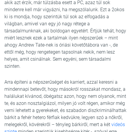
akik azt érzik, már túlzásba esett a PC, azaz túl sok
mindenre kell már vigyázni, ha megszólalunk. Ezt a 2okos
ki is mondja, hogy szerintük túl sok az elfogadás a
világban, amivel van egy jó nagy rétege a
társadalmunknak, aki boldogan egyetért. Értjük tehát, hogy
miért lesznek ezek a tartalmak ilyen népszerűek – mint
ahogy Andrew Tate-nek is óriási követőtábora van -, de
ettől még, hogy rengetegen tapsolnak nekik, nem lesz
helyes, amit csinálnak. Sem egyéni, sem társadalmi
szinten.
Arra építeni a népszerűséget és karriert, azzal keresni a
mindennapi betevőt, hogy másokról rosszakat mondasz, a
halálukat kívánod, óbégatsz azon, hogy nem olyanok, mint
te, és azon nosztalgiázol, milyen jó volt régen, amikor még
verni lehetett a gyerekeket, és szabadon diszkriminálhattak
bárkit a fehér hetero férfiak kedvükre, legyen szó a nőkről,
melegekről, kövérekről – tényleg bárkiről, mert a két
videós
szinte
minden szerintük kisebbségre kitér -, szóval erre