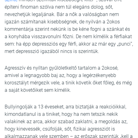
építeni finoman szólva nem túl elegáns dolog, sőt,
nevezhetjük legaljának. Bár a nők a valóságban nem
igazán számítanak kisebbségnek, de nyilván a 2okos
kommentárja szerint nekünk is be kéne fogni a szánkat és
a konyhába visszavonulni főzni. De nem kímélik a férfiakat
sem: ha épp depressziós egy férfi, akkor az már egy „punci”,
mert depresszió igazából nincs is szerintük.
Agresszív és nyíltan gyűlöletkeltő tartalom a 2okosé,
amivel a legnagyobb baj az, hogy a legérzékenyebb
korosztályt mérgezik vele, a tinik követik őket főleg, és még
a saját követőiket sem kímélik.
Bullyingolják a 13 éveseket, arra biztatják a reakcióikkal,
kimondatlanul is a tiniket, hogy ha nem tetszik nekik
valakinek az arca, akkor szabad zaklatni, a megoldás az,
hogy kinevessék, csúfolják, sőt, fizikai agressziót is
alkalmazzanak vele szemben – az erőszak szerintük „kell a