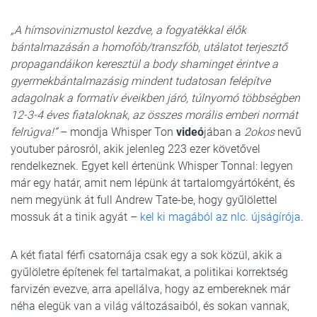
„A hímsovinizmustol kezdve, a fogyatékkal élők
bántalmazásán a homofób/transzfób, utálatot terjesztő
propagandáikon keresztül a body shaminget érintve a
gyermekbántalmazásig mindent tudatosan felépítve
adagolnak a formatív éveikben járó, túlnyomó többségben
12-3-4 éves fiataloknak, az összes morális emberi normát
felrúgva!”
– mondja Whisper Ton
videó
jában a
2okos
nevű
youtuber párosról, akik jelenleg 223 ezer követővel
rendelkeznek. Egyet kell értenünk Whisper Tonnal: legyen
már egy határ, amit nem lépünk át tartalomgyártóként, és
nem megyünk át full Andrew Tate-be, hogy gyűlölettel
mossuk át a tinik agyát –
kel ki magából az nlc. újságírója
.
A két fiatal férfi csatornája csak egy a sok közül, akik a
gyűlöletre építenek fel tartalmakat, a politikai korrektség
farvizén evezve, arra apellálva, hogy az embereknek már
néha elegük van a világ változásaiból, és sokan vannak,