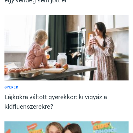
egy vendég sem jött el
GYEREK
Lájkokra váltott gyerekkor: ki vigyáz a
kidfluenszerekre?