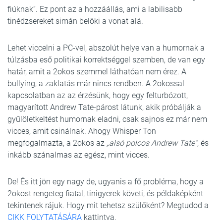
fiúknak”. Ez pont az a hozzáállás, ami a labilisabb
tinédzsereket simán belöki a vonat alá.
Lehet viccelni a PC-vel, abszolút helye van a humornak a
túlzásba eső politikai korrektséggel szemben, de van egy
határ, amit a 2okos szemmel láthatóan nem érez. A
bullying, a zaklatás már nincs rendben. A 2okossal
kapcsolatban az az érzésünk, hogy egy felturbózott,
magyarított Andrew Tate-párost látunk, akik próbálják a
gyűlöletkeltést humornak eladni, csak sajnos ez már nem
vicces, amit csinálnak. Ahogy Whisper Ton
megfogalmazta, a 2okos az
„alsó polcos Andrew Tate”
, és
inkább szánalmas az egész, mint vicces.
De! És itt jön egy nagy de, ugyanis a fő probléma, hogy a
2okost rengeteg fiatal, tinigyerek követi, és példaképként
tekintenek rájuk. Hogy mit tehetsz szülőként? Megtudod a
CIKK FOLYTATÁSÁRA
kattintva.