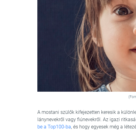
(For
A mostani szülők kifejezetten keresik a különl
lánynevekről vagy fiúnevekről. Az igazi ritka
be a Top100-ba
, és hogy egyesek még a létez