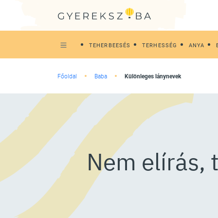
TEHERBEESÉS
TERHESSÉG
ANYA
Főoldal
Baba
Különleges lánynevek
Nem elírás, 