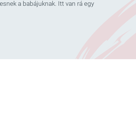
esnek a babájuknak. Itt van rá egy