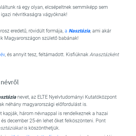
aláltunk rá egy olyan, elcsépeltnek semmiképp sem
z igazi névritkaságra vágyóknak!
rosz eredetű, rövidült formája,
a
Nasztázia
, ami akár
yik Magyarországon születő babának!
név
, és annyit tesz, feltámadott. Kisfiúknak
Anasztázként
 névről
sztázia
nevet, az ELTE Nyelvtudományi Kutatóközpont
ak néhány magyarországi előfordulást is.
t kapják, három névnappal is rendelkeznek a hazai
n és december 25-én lehet őket felköszönteni. Pont
sztáziákat
is köszönthetjük.