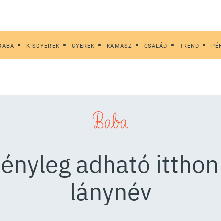
BABA
KISGYEREK
GYEREK
KAMASZ
CSALÁD
TREND
PÉ
Baba
tényleg adható itthon
lánynév