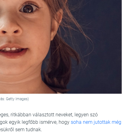
rás: Getty Images)
eges, ritkábban választott neveket, legyen szó
ságok egyik legfőbb ismérve, hogy
soha nem jutottak még
ésükről sem tudnak.