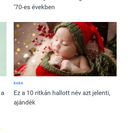
’70-es években
BABA
 a
Ez a 10 ritkán hallott név azt jelenti,
ajándék