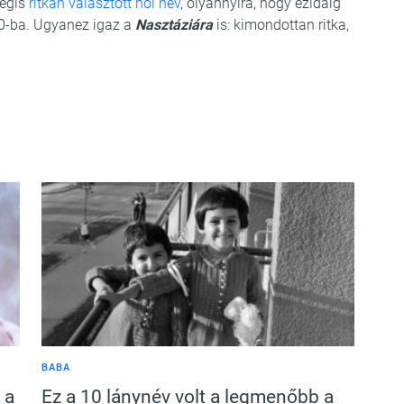
mégis
ritkán választott női név
, olyannyira, hogy ezidáig
0-ba. Ugyanez igaz a
Nasztáziára
is: kimondottan ritka,
BABA
 a
Ez a 10 lánynév volt a legmenőbb a