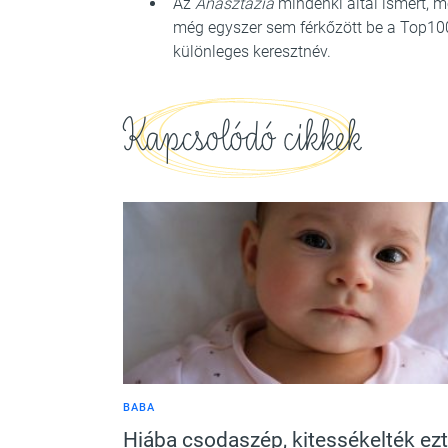
Az
Anasztázia
mindenki által ismert, 
még egyszer sem férkőzött be a Top10
különleges keresztnév.
Kapcsolódó cikkek
BABA
Hiába csodaszép, kitessékelték ezt