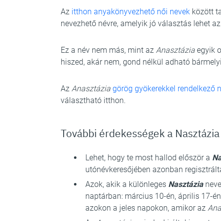
Az
itthon anyakönyvezhető női nevek
között t
nevezhető névre, amelyik jó választás lehet a
Ez a név nem más, mint az
Anasztázia
egyik o
hiszed, akár nem, gond nélkül adható bármel
Az
Anasztázia
görög gyökerekkel rendelkező 
választható itthon.
További érdekességek a Nasztázia
Lehet, hogy te most hallod először a
Na
utónévkeresőjében azonban regisztrált
Azok, akik a különleges
Nasztázia
neve
naptárban: március 10-én, április 17-é
azokon a jeles napokon, amikor az
Ana