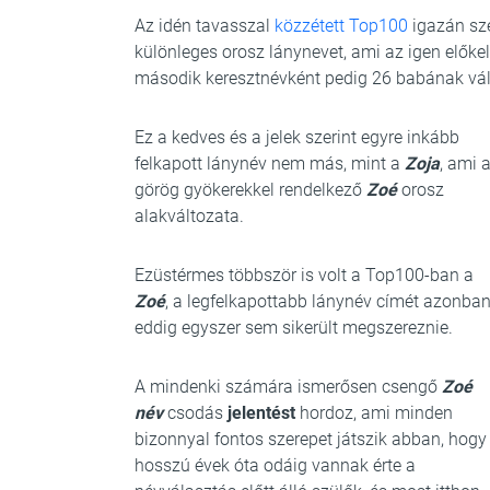
Az idén tavasszal
közzétett Top100
igazán szé
különleges orosz lánynevet, ami az igen előkel
második keresztnévként pedig 26 babának vál
Ez a kedves és a jelek szerint egyre inkább
felkapott lánynév nem más, mint a
Zoja
, ami 
görög gyökerekkel rendelkező
Zoé
orosz
alakváltozata.
Ezüstérmes többször is volt a Top100-ban a
Zoé
, a legfelkapottabb lánynév címét azonba
eddig egyszer sem sikerült megszereznie.
A mindenki számára ismerősen csengő
Zoé
név
csodás
jelentést
hordoz, ami minden
bizonnyal fontos szerepet játszik abban, hogy
hosszú évek óta odáig vannak érte a