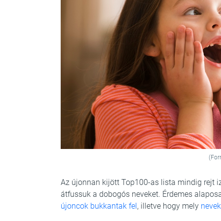
(For
Az újonnan kijött Top100-as lista mindig rejt i
átfussuk a dobogós neveket. Érdemes alaposa
újoncok bukkantak fel
, illetve hogy mely
nevek 