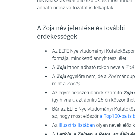
névválasztás előtt álló szülők, és most itthon
adható orosz változatát is felkapták.
A Zoja név jelentése és további
érdekességek
Az ELTE Nyelvtudományi Kutatóközpont
formája, mindkettő annyit tesz, élet.
A
Zoja
itthon adható rokon neve a
Zoé
A
Zoja
egyelőre nem, de a
Zoé
már dupl
mint a
Zoella
.
Az egyre népszerűbbnek számító
Zoja
így hívnak, azt április 25-én köszönthet
Bár az ELTE Nyelvtudományi Kutatóköz
az, hogy most először
a Top100-ba is b
Az
illusztris listában
olyan nevek előzi
A
Letícia, a Zejnep, a Petra, az Ájlin é