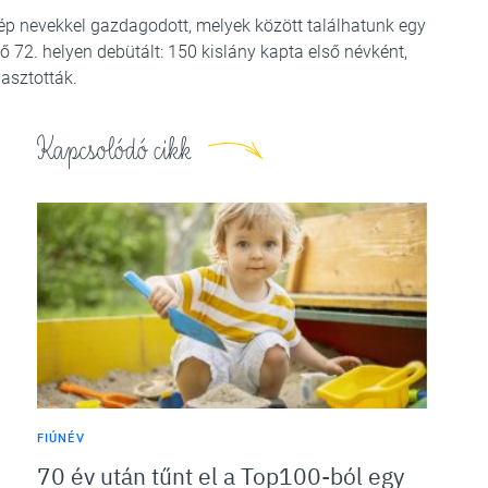
p nevekkel gazdagodott, melyek között találhatunk egy
ő 72. helyen debütált: 150 kislány kapta első névként,
asztották.
Kapcsolódó cikk
a
n
FIÚNÉV
70 év után tűnt el a Top100-ból egy