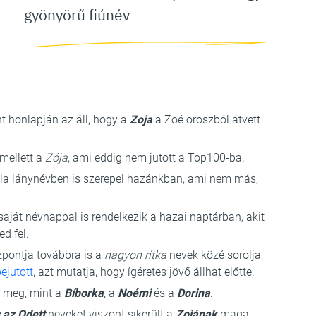
gyönyörű fiúnév
 honlapján az áll, hogy a
Zoja
a Zoé oroszból átvett
mellett a
Zója
, ami eddig nem jutott a Top100-ba.
a lánynévben is szerepel hazánkban, ami nem más,
saját névnappal is rendelkezik a hazai naptárban, akit
ed fel.
pontja továbbra is a
nagyon ritka
nevek közé sorolja,
ejutott
, azt mutatja, hogy ígéretes jövő állhat előtte.
k meg, mint a
Bíborka
, a
Noémi
és a
Dorina
.
s az Odett
neveket viszont sikerült a
Zojának
maga