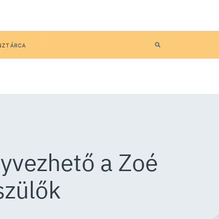
NZTÁRCA
nyvezhető a Zoé
szülők