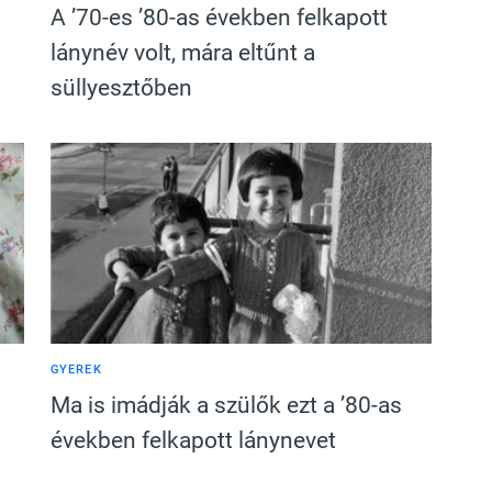
A ’70-es ’80-as években felkapott
lánynév volt, mára eltűnt a
süllyesztőben
GYEREK
Ma is imádják a szülők ezt a ’80-as
években felkapott lánynevet