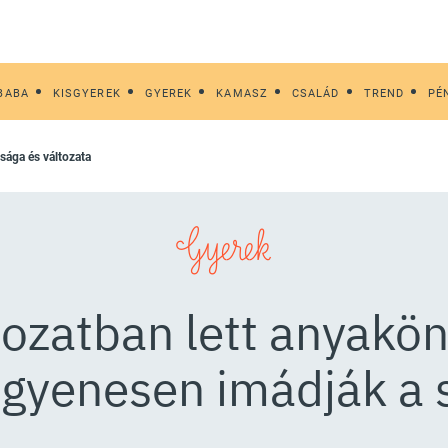
BABA
KISGYEREK
GYEREK
KAMASZ
CSALÁD
TREND
PÉ
isága és változata
Gyerek
ozatban lett anyakö
egyenesen imádják a 