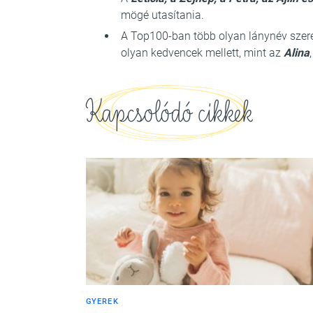
mögé utasítania.
A Top100-ban több olyan lánynév szere
olyan kedvencek mellett, mint az
Alina
Kapcsolódó cikkek
GYEREK