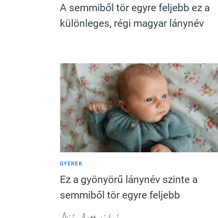
A semmiből tör egyre feljebb ez a
különleges, régi magyar lánynév
GYEREK
Ez a gyönyörű lánynév szinte a
semmiből tör egyre feljebb