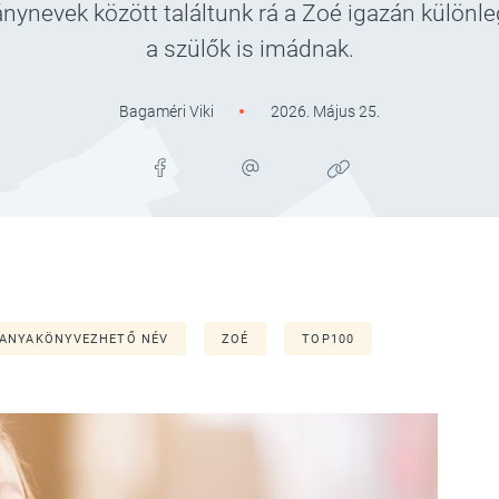
nynevek között találtunk rá a Zoé igazán különleg
a szülők is imádnak.
Bagaméri Viki
2026. Május 25.
ANYAKÖNYVEZHETŐ NÉV
ZOÉ
TOP100