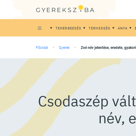
TEHERBEESÉS
TERHESSÉG
ANYA
Főoldal
Gyerek
Zoé név jelentése, eredete, gyakor
Csodaszép vált
név, 