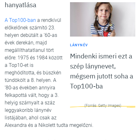
hanyatlása
A Top100-ban
a rendkívül
előkelőnek számító 23.
helyen debütált a ’60-as
évek derekán, majd
LÁNYNÉV
megállíthatatlanul tört
Mindenki ismeri ezt a
előre: 1975 és 1984 között
szép lánynevet,
a Top10-et is
meghódította, és büszkén
mégsem jutott soha a
tündökölt a 8. helyen. A
Top100-ba
’80-as években annyira
felkapottá vált, hogy a 3.
helyig szárnyalt a száz
(Forrás: Getty Images)
leggyakoribb lánynév
listájában, ahol csak az
Alexandra és a Nikolett tudta megelőzni.