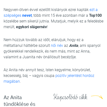
Negyven-ötven évvel ezelőtt kislányok ezrei kapták
ezt a
szépséges
nevet
, több mint 15 éve azonban már a
Top100
közelébe sem sikerül jutnia. Mutatjuk, melyik ez a feledésbe
merült,
egykori slágernév
!
Nem húzzuk tovább az időt, eláruljuk, hogy ez a
méltatlanul háttérbe szorult
női név
az
Anita
, ami spanyol
gyökerekkel rendelkezik, és nem más, mint az Anna,
valamint a Juanita név önállósult becézője.
Az Anita név annyit tesz, Isten kegyelme, könyörület,
kecsesség, báj – vagyis csupa
pozitív jelentést hordoz
magában
.
Kapcsolódó cikk
Az Anita
tündöklése és