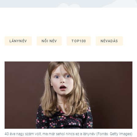
LÁNYNÉV
NŐI NÉV
TOP100
NÉVADÁS
40 éve nagy szám volt, ma már sehol nincs ez a lánynév (Forrás: Getty Images)