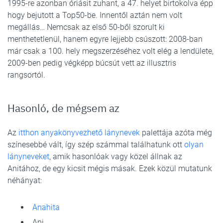
1995-re azonban óriásit zuhant, a 47. helyet birtokolva épp
hogy bejutott a Top50-be. Innentől aztán nem volt
megállás… Nemcsak az első 50-ből szorult ki
menthetetlenül, hanem egyre lejjebb csúszott: 2008-ban
már csak a 100. hely megszerzéséhez volt elég a lendülete,
2009-ben pedig végképp búcsút vett az illusztris
rangsortól.
Hasonló, de mégsem az
Az
itthon anyakönyvezhető lánynevek
palettája azóta még
színesebbé vált, így szép számmal találhatunk ott
olyan
lányneveket
, amik hasonlóak vagy közel állnak az
Anitához, de egy kicsit mégis másak. Ezek közül mutatunk
néhányat:
Anahita
Ani