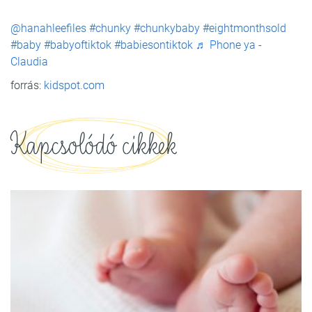
@hanahleefiles
#chunky
#chunkybaby
#eightmonthsold
#baby
#babyoftiktok
#babiesontiktok
♬ Phone ya -
Claudia
forrás:
kidspot.com
Kapcsolódó cikkek