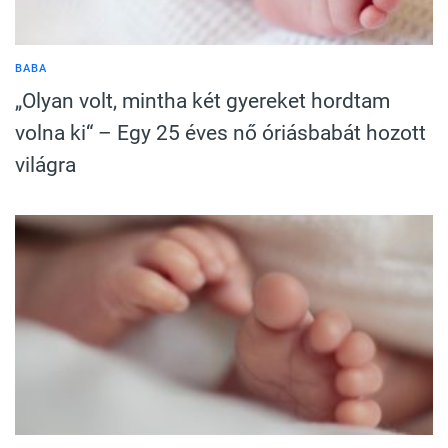
BABA
„Olyan volt, mintha két gyereket hordtam
volna ki“ – Egy 25 éves nő óriásbabát hozott
világra