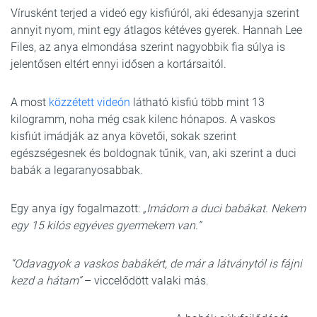
Vírusként terjed a videó egy kisfiúról, aki édesanyja szerint
annyit nyom, mint egy átlagos kétéves gyerek. Hannah Lee
Files, az anya elmondása szerint nagyobbik fia súlya is
jelentősen eltért ennyi idősen a kortársaitól.
A most
közzétett videón
látható kisfiú több mint 13
kilogramm, noha még csak kilenc hónapos. A vaskos
kisfiút imádják az anya követői, sokak szerint
egészségesnek és boldognak tűnik, van, aki szerint a duci
babák a legaranyosabbak.
Egy anya így fogalmazott:
„Imádom a duci babákat. Nekem
egy 15 kilós egyéves gyermekem van.”
“Odavagyok a vaskos babákért, de már a látványtól is fájni
kezd a hátam”
– viccelődött valaki más.