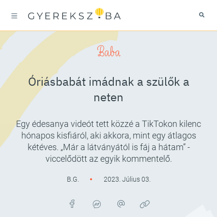
Baba
Óriásbabát imádnak a szülők a
neten
Egy édesanya videót tett közzé a TikTokon kilenc
hónapos kisfiáról, aki akkora, mint egy átlagos
kétéves. „Már a látványától is fáj a hátam” -
viccelődött az egyik kommentelő.
B.G.
2023. Július 03.