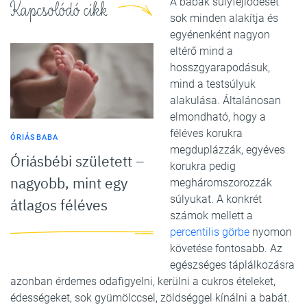
A babák súlyfejlődését
Kapcsolódó cikk
sok minden alakítja és
egyénenként nagyon
eltérő mind a
hosszgyarapodásuk,
mind a testsúlyuk
alakulása. Általánosan
elmondható, hogy a
féléves korukra
ÓRIÁSBABA
megduplázzák, egyéves
Óriásbébi született –
korukra pedig
nagyobb, mint egy
megháromszorozzák
súlyukat. A konkrét
átlagos féléves
számok mellett a
percentilis görbe
nyomon
követése fontosabb. Az
egészséges táplálkozásra
azonban érdemes odafigyelni, kerülni a cukros ételeket,
édességeket, sok gyümölccsel, zöldséggel kínálni a babát.