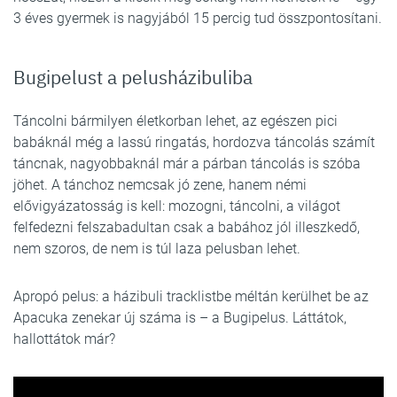
3 éves gyermek is nagyjából 15 percig tud összpontosítani.
Bugipelust a pelusházibuliba
Táncolni bármilyen életkorban lehet, az egészen pici
babáknál még a lassú ringatás, hordozva táncolás számít
táncnak, nagyobbaknál már a párban táncolás is szóba
jöhet. A tánchoz nemcsak jó zene, hanem némi
elővigyázatosság is kell: mozogni, táncolni, a világot
felfedezni felszabadultan csak a babához jól illeszkedő,
nem szoros, de nem is túl laza pelusban lehet.
Apropó pelus: a házibuli tracklistbe méltán kerülhet be az
Apacuka zenekar új száma is – a Bugipelus. Láttátok,
hallottátok már?