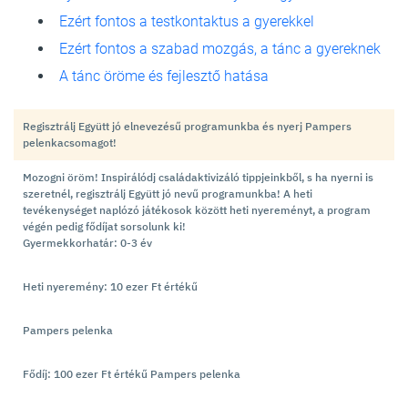
Ezért fontos a testkontaktus a gyerekkel
Ezért fontos a szabad mozgás, a tánc a gyereknek
A tánc öröme és fejlesztő hatása
Regisztrálj Együtt jó elnevezésű programunkba és nyerj Pampers
pelenkacsomagot!
Mozogni öröm! Inspirálódj családaktivizáló tippjeinkből, s ha nyerni is
szeretnél, regisztrálj Együtt jó nevű programunkba! A heti
tevékenységet naplózó játékosok között heti nyereményt, a program
végén pedig fődíjat sorsolunk ki!
Gyermekkorhatár: 0-3 év
Heti nyeremény: 10 ezer Ft értékű
Pampers pelenka
Fődíj: 100 ezer Ft értékű Pampers pelenka