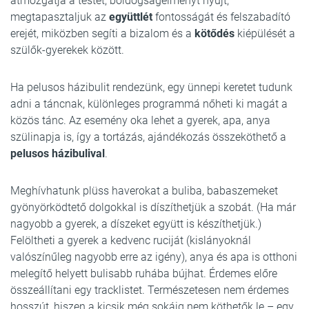
átmozgatja a testet, boldogságélményt nyújt,
megtapasztaljuk az
együttlét
fontosságát és felszabadító
erejét, miközben segíti a bizalom és a
kötődés
kiépülését a
szülők-gyerekek között.
Ha pelusos házibulit rendezünk, egy ünnepi keretet tudunk
adni a táncnak, különleges programmá nőheti ki magát a
közös tánc. Az esemény oka lehet a gyerek, apa, anya
szülinapja is, így a tortázás, ajándékozás összeköthető a
pelusos házibulival
.
Meghívhatunk plüss haverokat a buliba, babaszemeket
gyönyörködtető dolgokkal is díszíthetjük a szobát. (Ha már
nagyobb a gyerek, a díszeket együtt is készíthetjük.)
Felöltheti a gyerek a kedvenc ruciját (kislányoknál
valószínűleg nagyobb erre az igény), anya és apa is otthoni
melegítő helyett bulisabb ruhába bújhat. Érdemes előre
összeállítani egy tracklistet. Természetesen nem érdemes
hosszút, hiszen a kicsik még sokáig nem köthetők le – egy