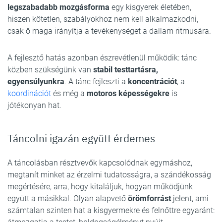
legszabadabb mozgásforma
egy kisgyerek életében,
hiszen kötetlen, szabályokhoz nem kell alkalmazkodni,
csak ő maga irányítja a tevékenységet a dallam ritmusára.
A fejlesztő hatás azonban észrevétlenül működik: tánc
közben szükségünk van
stabil testtartásra,
egyensúlyunkra
. A tánc fejleszti a
koncentrációt
, a
koordinációt
és még a
motoros képességekre
is
jótékonyan hat.
Táncolni igazán együtt érdemes
A táncolásban résztvevők kapcsolódnak egymáshoz,
megtanít minket az érzelmi tudatosságra, a szándékosság
megértésére, arra, hogy kitaláljuk, hogyan működjünk
együtt a másikkal. Olyan alapvető
örömforrást
jelent, ami
számtalan szinten hat a kisgyermekre és felnőttre egyaránt: