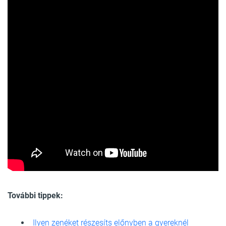
További tippek:
Ilyen zenéket részesíts előnyben a gyereknél