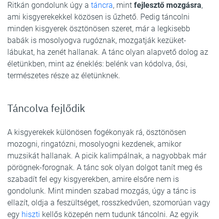
Ritkán gondolunk úgy a
táncra
, mint
fejlesztő mozgásra
,
ami kisgyerekekkel közösen is űzhető. Pedig táncolni
minden kisgyerek ösztönösen szeret, már a legkisebb
babák is mosolyogva rugóznak, mozgatják kezüket-
lábukat, ha zenét hallanak. A tánc olyan alapvető dolog az
életünkben, mint az éneklés: belénk van kódolva, ősi,
természetes része az életünknek.
Táncolva fejlődik
A kisgyerekek különösen fogékonyak rá, ösztönösen
mozogni, ringatózni, mosolyogni kezdenek, amikor
muzsikát hallanak. A picik kalimpálnak, a nagyobbak már
pörögnek-forognak. A tánc sok olyan dolgot tanít meg és
szabadít fel egy kisgyerekben, amire elsőre nem is
gondolunk. Mint minden szabad mozgás, úgy a tánc is
ellazít, oldja a feszültséget, rosszkedvűen, szomorúan vagy
egy
hiszti
kellős közepén nem tudunk táncolni. Az egyik