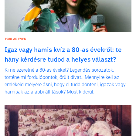
1980-AS ÉVEK
Igaz vagy hamis kvíz a 80-as évekről: te
hány kérdésre tudod a helyes választ?
Ki ne szeretné a 80-as éveket? Legendás sorozatok,
történelmi fordulópontok, őrült divat...Mennyire kell az
emlékeid mélyére ásni, hogy el tudd dönteni, igazak vagy
hamisak az alábbi állítások? Most kiderül.