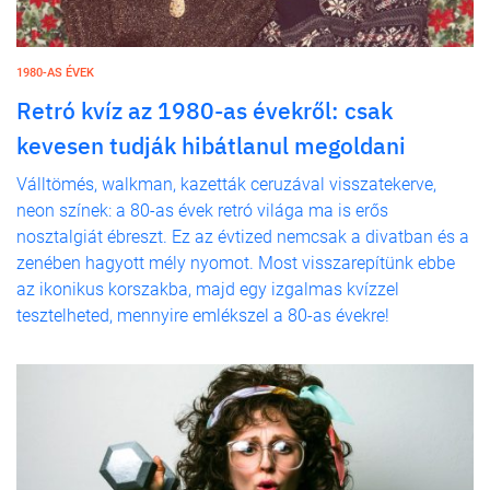
1980-AS ÉVEK
Retró kvíz az 1980-as évekről: csak
kevesen tudják hibátlanul megoldani
Válltömés, walkman, kazetták ceruzával visszatekerve,
neon színek: a 80-as évek retró világa ma is erős
nosztalgiát ébreszt. Ez az évtized nemcsak a divatban és a
zenében hagyott mély nyomot. Most visszarepítünk ebbe
az ikonikus korszakba, majd egy izgalmas kvízzel
tesztelheted, mennyire emlékszel a 80-as évekre!