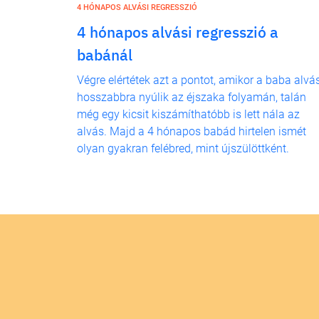
4 HÓNAPOS ALVÁSI REGRESSZIÓ
4 hónapos alvási regresszió a
babánál
Végre elértétek azt a pontot, amikor a baba alvá
hosszabbra nyúlik az éjszaka folyamán, talán
még egy kicsit kiszámíthatóbb is lett nála az
alvás. Majd a 4 hónapos babád hirtelen ismét
olyan gyakran felébred, mint újszülöttként.