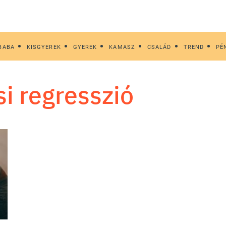
BABA
KISGYEREK
GYEREK
KAMASZ
CSALÁD
TREND
PÉ
si regresszió