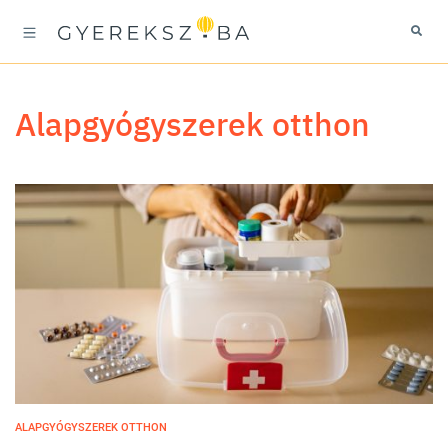
alapgyógyszerek otthon
ALAPGYÓGYSZEREK OTTHON