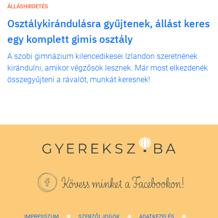
ÁLLÁSHIRDETÉS
Osztálykirándulásra gyűjtenek, állást keres
egy komplett gimis osztály
A szobi gimnázium kilencedikesei Izlandon szeretnének
kirándulni, amikor végzősök lesznek. Már most elkezdenék
összegyűjteni a rávalót, munkát keresnek!
Kövess minket a Facebookon!
IMPRESSZUM
SZERZŐI JOGOK
ADATKEZELÉS