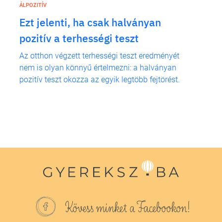
ÁLPOZITÍV
Ezt jelenti, ha csak halványan
pozitív a terhességi teszt
Az otthon végzett terhességi teszt eredményét
nem is olyan könnyű értelmezni: a halványan
pozitív teszt okozza az egyik legtöbb fejtörést.
Kövess minket a Facebookon!