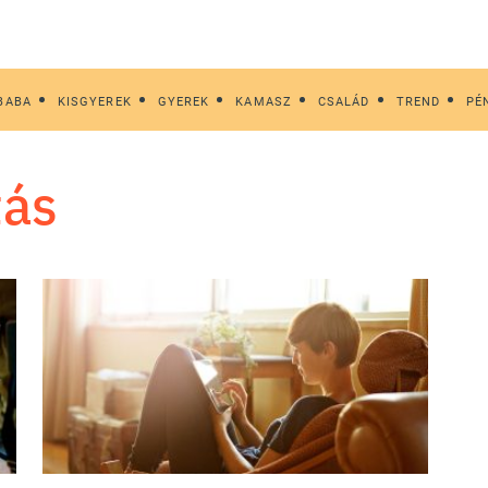
BABA
KISGYEREK
GYEREK
KAMASZ
CSALÁD
TREND
PÉ
tás