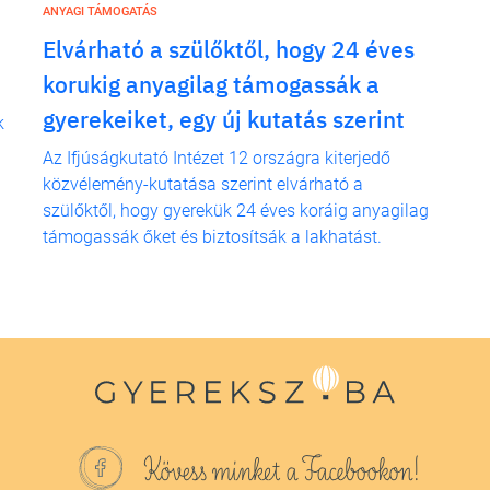
ANYAGI TÁMOGATÁS
Elvárható a szülőktől, hogy 24 éves
korukig anyagilag támogassák a
gyerekeiket, egy új kutatás szerint
k
Az Ifjúságkutató Intézet 12 országra kiterjedő
közvélemény-kutatása szerint elvárható a
szülőktől, hogy gyerekük 24 éves koráig anyagilag
támogassák őket és biztosítsák a lakhatást.
Kövess minket a Facebookon!