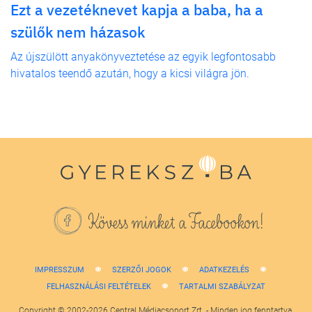
Ezt a vezetéknevet kapja a baba, ha a
szülők nem házasok
Az újszülött anyakönyveztetése az egyik legfontosabb
hivatalos teendő azután, hogy a kicsi világra jön.
Kövess minket a Facebookon!
IMPRESSZUM
SZERZŐI JOGOK
ADATKEZELÉS
FELHASZNÁLÁSI FELTÉTELEK
TARTALMI SZABÁLYZAT
Copyright © 2002-2026 Central Médiacsoport Zrt. - Minden jog fenntartva.