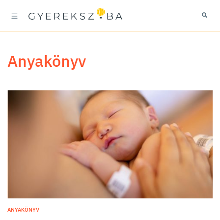
anyakönyv
ANYAKÖNYV