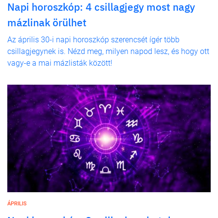
Napi horoszkóp: 4 csillagjegy most nagy
mázlinak örülhet
Az április 30-i napi horoszkóp szerencsét ígér több
csillagjegynek is. Nézd meg, milyen napod lesz, és hogy ott
vagy-e a mai mázlisták között!
ÁPRILIS