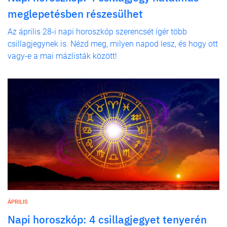
meglepetésben részesülhet
Az április 28-i napi horoszkóp szerencsét ígér több
csillagjegynek is. Nézd meg, milyen napod lesz, és hogy ott
vagy-e a mai mázlisták között!
ÁPRILIS
Napi horoszkóp: 4 csillagjegyet tenyerén