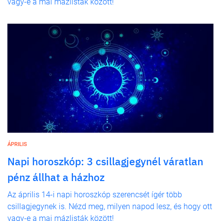
vagy-e a mai mázlisták között!
ÁPRILIS
Napi horoszkóp: 3 csillagjegynél váratlan
pénz állhat a házhoz
Az április 14-i napi horoszkóp szerencsét ígér több
csillagjegynek is. Nézd meg, milyen napod lesz, és hogy ott
vagy-e a mai mázlisták között!