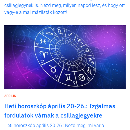
csillagjegynek is. Nézd meg, milyen napod lesz, és hogy ott
vagy-e a mai mázlisták között!
ÁPRILIS
Heti horoszkóp április 20-26.: Izgalmas
fordulatok várnak a csillagjegyekre
Heti horoszkóp április 20-26.: Nézd meg, mi vár a