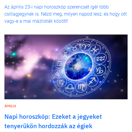
Az április 23-i napi horoszkóp szerencsét ígér több
csillagjegynek is. Nézd meg, milyen napod lesz, és hogy ott
vagy-e a mai mázlisták között!
ÁPRILIS
Napi horoszkóp: Ezeket a jegyeket
tenyerükön hordozzák az égiek