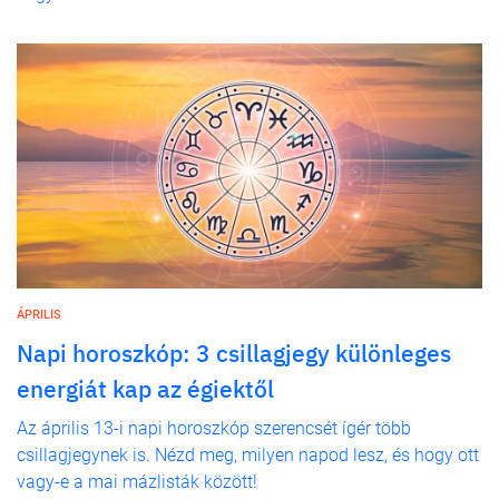
ÁPRILIS
Napi horoszkóp: 3 csillagjegy különleges
energiát kap az égiektől
Az április 13-i napi horoszkóp szerencsét ígér több
csillagjegynek is. Nézd meg, milyen napod lesz, és hogy ott
vagy-e a mai mázlisták között!