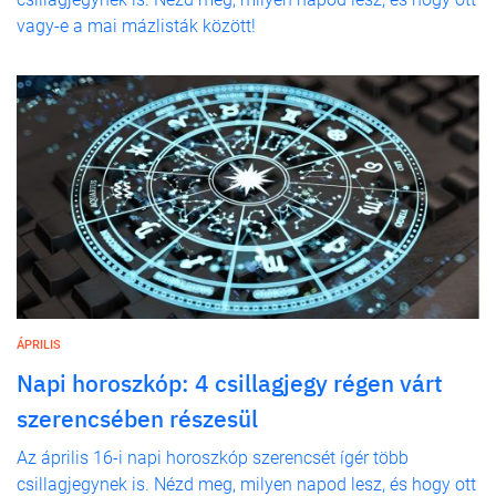
vagy-e a mai mázlisták között!
ÁPRILIS
Napi horoszkóp: 4 csillagjegy régen várt
szerencsében részesül
Az április 16-i napi horoszkóp szerencsét ígér több
csillagjegynek is. Nézd meg, milyen napod lesz, és hogy ott