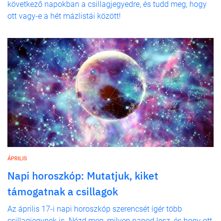
következő napokban a csillagjegyedre, és tudd meg, hogy
ott vagy-e a hét mázlistái között!
ÁPRILIS
Napi horoszkóp: Mutatjuk, kiket
támogatnak a csillagok
Az április 17-i napi horoszkóp szerencsét ígér több
csillagjegynek is. Nézd meg, milyen napod lesz, és hogy ott