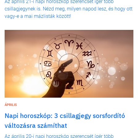
Az április 21-i napi horoszkóp szerencsét ígér több
csillagjegynek is. Nézd meg, milyen napod lesz, és hogy ott
vagy-e a mai mázlisták között!
ÁPRILIS
Napi horoszkóp: 3 csillagjegy sorsfordító
változásra számíthat
Az április 20-i napi horoszkóp szerencsét ígér több