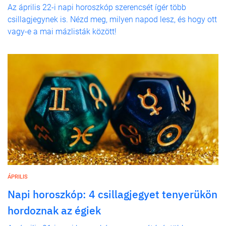
Az április 22-i napi horoszkóp szerencsét ígér több
csillagjegynek is. Nézd meg, milyen napod lesz, és hogy ott
vagy-e a mai mázlisták között!
ÁPRILIS
Napi horoszkóp: 4 csillagjegyet tenyerükön
hordoznak az égiek