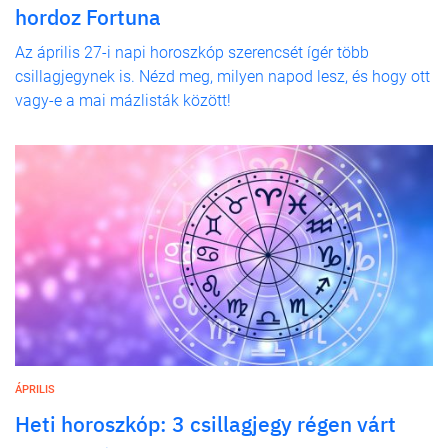
hordoz Fortuna
Az április 27-i napi horoszkóp szerencsét ígér több
csillagjegynek is. Nézd meg, milyen napod lesz, és hogy ott
vagy-e a mai mázlisták között!
ÁPRILIS
Heti horoszkóp: 3 csillagjegy régen várt