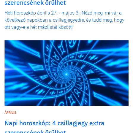
szerencsének örülhet
Heti horoszkóp április 27. - május 3.: Nézd meg, mi vár a
következő napokban a csillagjegyedre, és tudd meg, hogy
ott vagy-e a hét mázlistái között!
ÁPRILIS
Napi horoszkóp: 4 csillagjegy extra
szerencsének örülhet