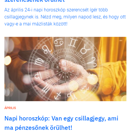
Az április 24-i napi horoszkóp szerencsét ígér több
csillagjegynek is. Nézd meg, milyen napod lesz, és hogy ott
vagy-e a mai mázlisták között!
ÁPRILIS
Napi horoszkóp: Van egy csillagjegy, ami
ma pénzesőnek örülhet!