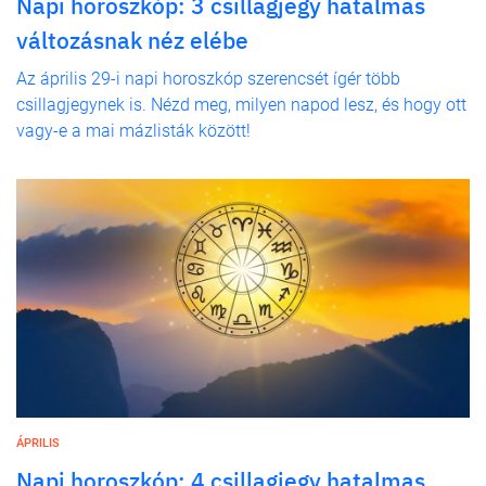
Napi horoszkóp: 3 csillagjegy hatalmas
változásnak néz elébe
Az április 29-i napi horoszkóp szerencsét ígér több
csillagjegynek is. Nézd meg, milyen napod lesz, és hogy ott
vagy-e a mai mázlisták között!
ÁPRILIS
Napi horoszkóp: 4 csillagjegy hatalmas