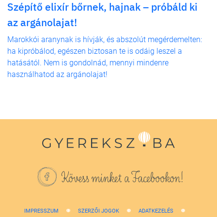
Szépítő elixír bőrnek, hajnak – próbáld ki
az argánolajat!
Marokkói aranynak is hívják, és abszolút megérdemelten:
ha kipróbálod, egészen biztosan te is odáig leszel a
hatásától. Nem is gondolnád, mennyi mindenre
használhatod az argánolajat!
Kövess minket a Facebookon!
IMPRESSZUM
SZERZŐI JOGOK
ADATKEZELÉS