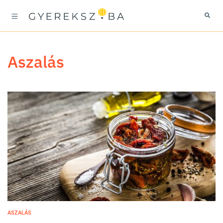
aszalás
ASZALÁS