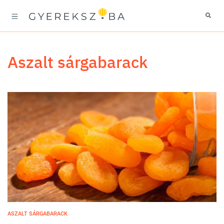
aszalt sárgabarack
ASZALT SÁRGABARACK