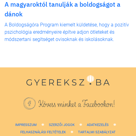
A magyaroktól tanulják a boldogságot a
dánok
A Boldogságóra Program kiemelt küldetése, hogy a pozitív
pszichológia eredményeire építve adjon ötleteket és
módszertani segítséget ovisoknak és iskolásoknak.
Kövess minket a Facebookon!
IMPRESSZUM
SZERZŐI JOGOK
ADATKEZELÉS
FELHASZNÁLÁSI FELTÉTELEK
TARTALMI SZABÁLYZAT