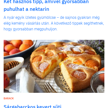
Két hasznos tipp, amivel gyorsabban
puhulhat a nektarin
A nyár egyik ízletes gyümölcse – de sajnos gyakran még
elég kemény vásárlás után. A következő tippek segíthetnek,
hogy gyorsabban megpuhuljon.
BARACK
Sárgabarckos kevert süti