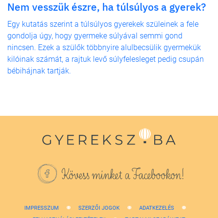
Nem vesszük észre, ha túlsúlyos a gyerek?
Egy kutatás szerint a túlsúlyos gyerekek szüleinek a fele
gondolja úgy, hogy gyermeke súlyával semmi gond
nincsen. Ezek a szülők többnyire alulbecsülik gyermekük
kilóinak számát, a rajtuk levő súlyfelesleget pedig csupán
bébihájnak tartják.
Kövess minket a Facebookon!
IMPRESSZUM
SZERZŐI JOGOK
ADATKEZELÉS