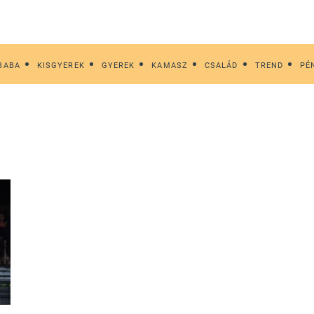
BABA
KISGYEREK
GYEREK
KAMASZ
CSALÁD
TREND
PÉ