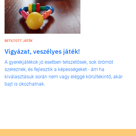
BETILTOTT JÁTÉK
Vigyázat, veszélyes játék!
A gyerekjátékok jó esetben tetszetősek, sok örömöt
szereznek, és fejlesztik a képességeket - ám ha
kiválasztásuk során nem vagy eléggé körültekintő, akár
bajt is okozhatnak.