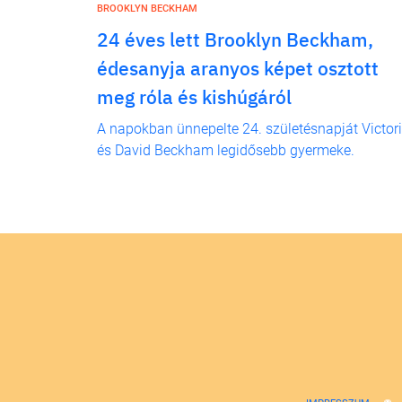
BROOKLYN BECKHAM
24 éves lett Brooklyn Beckham,
édesanyja aranyos képet osztott
meg róla és kishúgáról
A napokban ünnepelte 24. születésnapját Victor
és David Beckham legidősebb gyermeke.