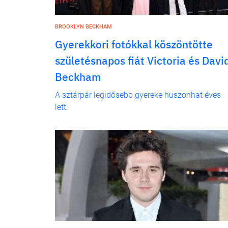
BROOKLYN BECKHAM
Gyerekkori fotókkal köszöntötte
születésnapos fiát Victoria és Davi
Beckham
A sztárpár legidősebb gyereke huszonhat éves
lett.