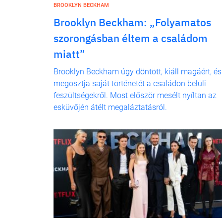
BROOKLYN BECKHAM
Brooklyn Beckham: „Folyamatos
szorongásban éltem a családom
miatt”
Brooklyn Beckham úgy döntött, kiáll magáért, és
megosztja saját történetét a családon belüli
feszültségekről. Most először mesélt nyíltan az
esküvőjén átélt megaláztatásról.