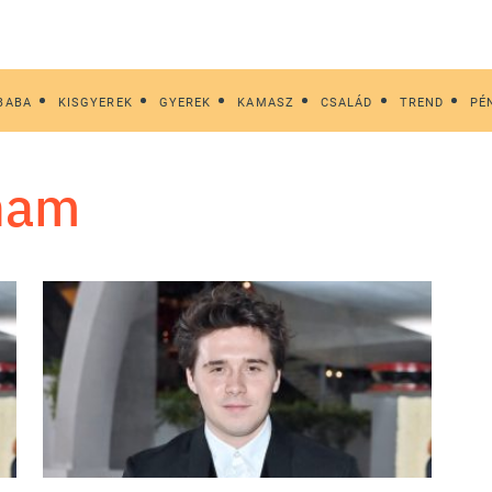
BABA
KISGYEREK
GYEREK
KAMASZ
CSALÁD
TREND
PÉ
kham