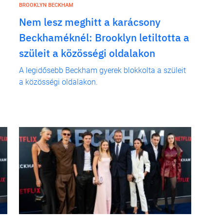
BROOKLYN BECKHAM
Nem lesz meghitt a karácsony
Beckhaméknél: Brooklyn letiltotta a
szüleit a közösségi oldalakon
A legidősebb Beckham gyerek blokkolta a szüleit
a közösségi oldalakon.