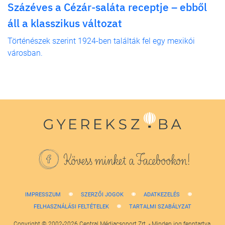
Százéves a Cézár-saláta receptje – ebből
áll a klasszikus változat
Történészek szerint 1924-ben találták fel egy mexikói
városban.
Kövess minket a Facebookon!
IMPRESSZUM
SZERZŐI JOGOK
ADATKEZELÉS
FELHASZNÁLÁSI FELTÉTELEK
TARTALMI SZABÁLYZAT
Copyright © 2002-2026 Central Médiacsoport Zrt. - Minden jog fenntartva.