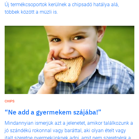
Új termékcsoportok kerülnek a chipsadó hatálya alá,
többek között a müzli is.
CHIPS
“Ne add a gyermekem szájába!”
Mindannyian ismerjük azt a jelenetet, amikor találkozunk a
jó szándékú rokonnal vagy baráttal, aki olyan ételt vagy
italt szeretne gyermekünknek adni, amit nem szeretnénk a