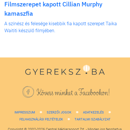
Filmszerepet kapott Cillian Murphy
kamaszfia
A színész és felesége kisebbik fia kapott szerepet Taika
Waititi készülő filmjében.
Kövess minket a Facebookon!
IMPRESSZUM
SZERZŐI JOGOK
ADATKEZELÉS
FELHASZNÁLÁSI FELTÉTELEK
TARTALMI SZABÁLYZAT
Copyright © 2002-2026 Central Médiacsoport Zrt. - Minden jog fenntartva.